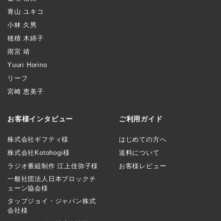
青山 ユキコ
小林 久男
穂積 木綿子
雨宮 靖
Yuuri Horino
リーフ
宮崎 恵美子
お客様インタビュー
ご利用ガイド
株式会社ギフティ様
はじめての方へ
株式会社Kotohogi様
送料について
ラジオ番組制作 江上佳弥子様
お客様レビュー
一般社団法人日本ブロックチ
ェーン協会様
タップジョイ・ジャパン株式
会社様