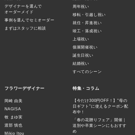
デザイナーを選んで
周年祝い
オーダーメイド
移転・引越し祝い
事例を選んでセミオーダー
就任・昇進祝い
まずはスタッフに相談
竣工・落成祝い
上場祝い
個展開催祝い
誕生日祝い
結婚祝い
すべてのシーン
フラワーデザイナー
特集・コラム
【今だけ300円OFF！】"母の
岡崎 由美
日ギフト"に使えるクーポン配
NAGISA
布中！
牧 まゆ実
「春の花贈りフェア」開催｜
渡部 慎也
送別や卒業シーンにもおすす
め
Mikio Itou