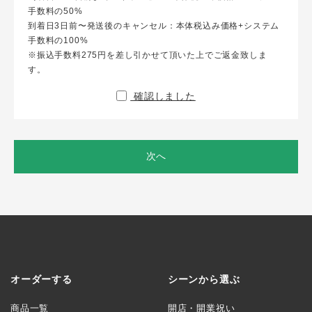
手数料の50%
到着日3日前〜発送後のキャンセル：本体税込み価格+システム
手数料の100%
※振込手数料275円を差し引かせて頂いた上でご返金致しま
す。
確認しました
次へ
オーダーする
シーンから選ぶ
商品一覧
開店・開業祝い