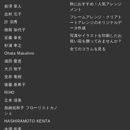
秋におすすめ！人気アレンジ
前澤 章人
メント
志村 元子
フレームアレンジ・クリアト
許 宗秀
ートアレンジのオリジナルデ
ータ作成
徳留 加代子
写真やイラストを印刷したお
近藤 泰史
祝い花を贈ってみませんか？
杉浦 孝之
全てのコラムを見る
Ohata Masahiro
成田 愛恵
大川 智子
安井 竜樹
後藤 亜希子
RIHO
立本 清美
加納佐和子 フローリストカノ
シェ
HASHIRAMOTO KENTA
金増 佑美