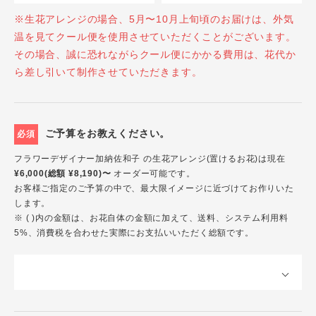
※生花アレンジの場合、5月〜10月上旬頃のお届けは、外気
温を見てクール便を使用させていただくことがございます。
その場合、誠に恐れながらクール便にかかる費用は、花代か
ら差し引いて制作させていただきます。
ご予算をお教えください。
必須
フラワーデザイナー加納佐和子 の生花アレンジ(置けるお花)は現在
¥6,000(総額 ¥8,190)〜
オーダー可能です。
お客様ご指定のご予算の中で、最大限イメージに近づけてお作りいた
します。
※ ( )内の金額は、お花自体の金額に加えて、送料、システム利用料
5%、消費税を合わせた実際にお支払いいただく総額です。