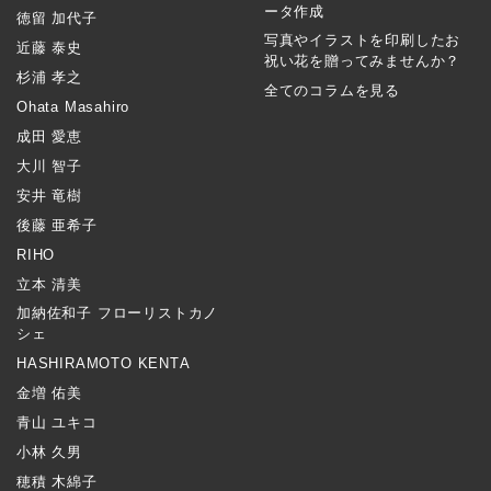
ータ作成
徳留 加代子
写真やイラストを印刷したお
近藤 泰史
祝い花を贈ってみませんか？
杉浦 孝之
全てのコラムを見る
Ohata Masahiro
成田 愛恵
大川 智子
安井 竜樹
後藤 亜希子
RIHO
立本 清美
加納佐和子 フローリストカノ
シェ
HASHIRAMOTO KENTA
金増 佑美
青山 ユキコ
小林 久男
穂積 木綿子