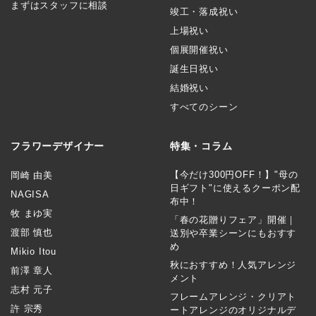
まずはスタッフに相談
竣工・落成祝い
上場祝い
個展開催祝い
誕生日祝い
結婚祝い
すべてのシーン
フラワーデザイナー
特集・コラム
【今だけ300円OFF！】"母の
岡崎 由美
日ギフト"に使えるクーポン配
NAGISA
布中！
牧 まゆ実
「春の花贈りフェア」開催｜
渡部 慎也
送別や卒業シーンにもおすす
め
Mikio Itou
秋におすすめ！人気アレンジ
前澤 章人
メント
志村 元子
フレームアレンジ・クリアト
許 宗秀
ートアレンジのオリジナルデ