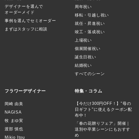
デザイナーを選んで
周年祝い
オーダーメイド
移転・引越し祝い
事例を選んでセミオーダー
就任・昇進祝い
まずはスタッフに相談
竣工・落成祝い
上場祝い
個展開催祝い
誕生日祝い
結婚祝い
すべてのシーン
フラワーデザイナー
特集・コラム
【今だけ300円OFF！】"母の
岡崎 由美
日ギフト"に使えるクーポン配
NAGISA
布中！
牧 まゆ実
「春の花贈りフェア」開催｜
渡部 慎也
送別や卒業シーンにもおすす
め
Mikio Itou