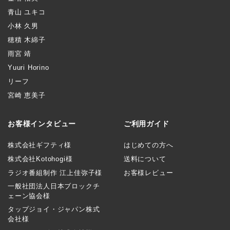
青山 ユキコ
小林 久男
穂積 木綿子
雨宮 靖
Yuuri Horino
リーフ
宮崎 恵美子
お客様インタビュー
ご利用ガイド
株式会社ギフティ様
はじめての方へ
株式会社Kotohogi様
送料について
ラジオ番組制作 江上佳弥子様
お客様レビュー
一般社団法人日本ブロックチ
ェーン協会様
タップジョイ・ジャパン株式
会社様