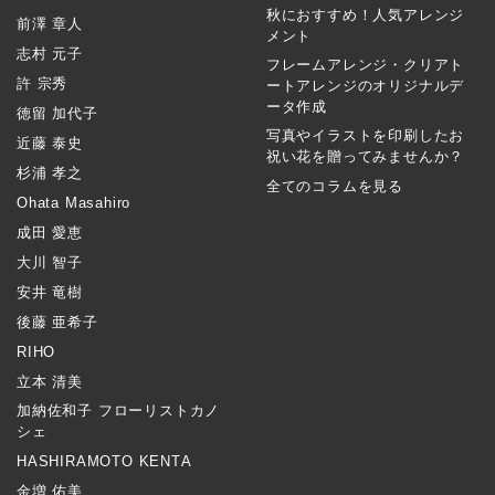
秋におすすめ！人気アレンジ
前澤 章人
メント
志村 元子
フレームアレンジ・クリアト
許 宗秀
ートアレンジのオリジナルデ
ータ作成
徳留 加代子
写真やイラストを印刷したお
近藤 泰史
祝い花を贈ってみませんか？
杉浦 孝之
全てのコラムを見る
Ohata Masahiro
成田 愛恵
大川 智子
安井 竜樹
後藤 亜希子
RIHO
立本 清美
加納佐和子 フローリストカノ
シェ
HASHIRAMOTO KENTA
金増 佑美