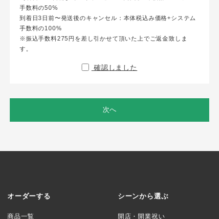
手数料の50%
到着日3日前〜発送後のキャンセル：本体税込み価格+システム
手数料の100%
※振込手数料275円を差し引かせて頂いた上でご返金致しま
す。
確認しました
次へ
オーダーする
シーンから選ぶ
商品一覧
開店・開業祝い