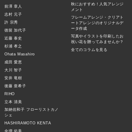
秋におすすめ！人気アレンジ
前澤 章人
メント
志村 元子
フレームアレンジ・クリアト
許 宗秀
ートアレンジのオリジナルデ
ータ作成
徳留 加代子
写真やイラストを印刷したお
近藤 泰史
祝い花を贈ってみませんか？
杉浦 孝之
全てのコラムを見る
Ohata Masahiro
成田 愛恵
大川 智子
安井 竜樹
後藤 亜希子
RIHO
立本 清美
加納佐和子 フローリストカノ
シェ
HASHIRAMOTO KENTA
金増 佑美