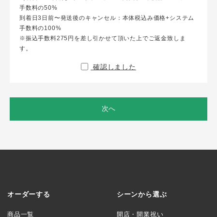
手数料の50%
到着日3日前〜発送後のキャンセル：本体税込み価格+システム
手数料の100%
※振込手数料275円を差し引かせて頂いた上でご返金致しま
す。
確認しました
次へ
オーダーする
シーンから選ぶ
商品一覧
開店・開業祝い