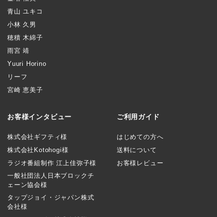
青山 ユキコ
小林 久男
穂積 木綿子
雨宮 靖
Yuuri Horino
リーフ
宮崎 恵美子
お客様インタビュー
ご利用ガイド
株式会社ギフティ様
はじめての方へ
株式会社Kotohogi様
送料について
ラジオ番組制作 江上佳弥子様
お客様レビュー
一般社団法人日本ブロックチ
ェーン協会様
タップジョイ・ジャパン株式
会社様