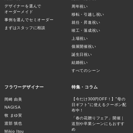
デザイナーを選んで
周年祝い
オーダーメイド
移転・引越し祝い
事例を選んでセミオーダー
就任・昇進祝い
まずはスタッフに相談
竣工・落成祝い
上場祝い
個展開催祝い
誕生日祝い
結婚祝い
すべてのシーン
フラワーデザイナー
特集・コラム
【今だけ300円OFF！】"母の
岡崎 由美
日ギフト"に使えるクーポン配
NAGISA
布中！
牧 まゆ実
「春の花贈りフェア」開催｜
渡部 慎也
送別や卒業シーンにもおすす
め
Mikio Itou