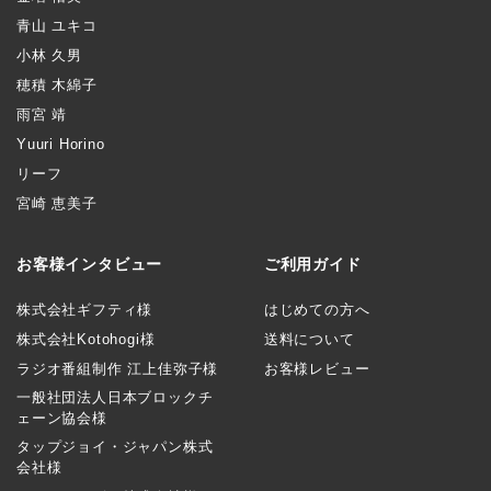
青山 ユキコ
小林 久男
穂積 木綿子
雨宮 靖
Yuuri Horino
リーフ
宮崎 恵美子
お客様インタビュー
ご利用ガイド
株式会社ギフティ様
はじめての方へ
株式会社Kotohogi様
送料について
ラジオ番組制作 江上佳弥子様
お客様レビュー
一般社団法人日本ブロックチ
ェーン協会様
タップジョイ・ジャパン株式
会社様