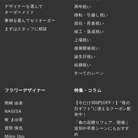
デザイナーを選んで
周年祝い
オーダーメイド
移転・引越し祝い
事例を選んでセミオーダー
就任・昇進祝い
まずはスタッフに相談
竣工・落成祝い
上場祝い
個展開催祝い
誕生日祝い
結婚祝い
すべてのシーン
フラワーデザイナー
特集・コラム
【今だけ300円OFF！】"母の
岡崎 由美
日ギフト"に使えるクーポン配
NAGISA
布中！
牧 まゆ実
「春の花贈りフェア」開催｜
渡部 慎也
送別や卒業シーンにもおすす
め
Mikio Itou