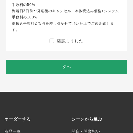
手数料の50%
到着日3日前〜発送後のキャンセル：本体税込み価格+システム
手数料の100%
※振込手数料275円を差し引かせて頂いた上でご返金致しま
す。
確認しました
次へ
オーダーする
シーンから選ぶ
商品一覧
開店・開業祝い