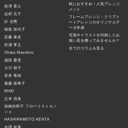
秋におすすめ！人気アレンジ
前澤 章人
メント
志村 元子
フレームアレンジ・クリアト
許 宗秀
ートアレンジのオリジナルデ
ータ作成
徳留 加代子
写真やイラストを印刷したお
近藤 泰史
祝い花を贈ってみませんか？
杉浦 孝之
全てのコラムを見る
Ohata Masahiro
成田 愛恵
大川 智子
安井 竜樹
後藤 亜希子
RIHO
立本 清美
加納佐和子 フローリストカノ
シェ
HASHIRAMOTO KENTA
金増 佑美