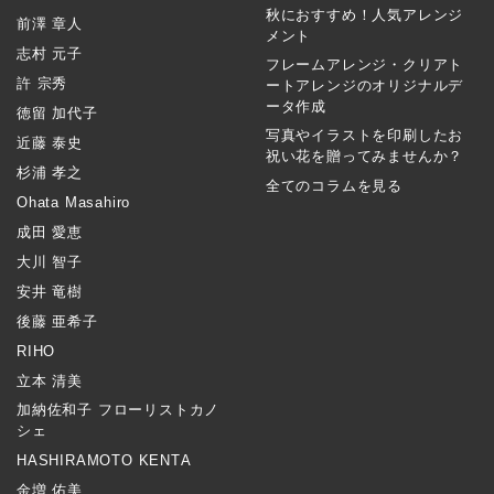
秋におすすめ！人気アレンジ
前澤 章人
メント
志村 元子
フレームアレンジ・クリアト
許 宗秀
ートアレンジのオリジナルデ
ータ作成
徳留 加代子
写真やイラストを印刷したお
近藤 泰史
祝い花を贈ってみませんか？
杉浦 孝之
全てのコラムを見る
Ohata Masahiro
成田 愛恵
大川 智子
安井 竜樹
後藤 亜希子
RIHO
立本 清美
加納佐和子 フローリストカノ
シェ
HASHIRAMOTO KENTA
金増 佑美