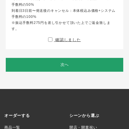
手数料の50%
到着日3日前〜発送後のキャンセル：本体税込み価格+システム
手数料の100%
※振込手数料275円を差し引かせて頂いた上でご返金致しま
す。
確認しました
次へ
オーダーする
シーンから選ぶ
商品一覧
開店・開業祝い