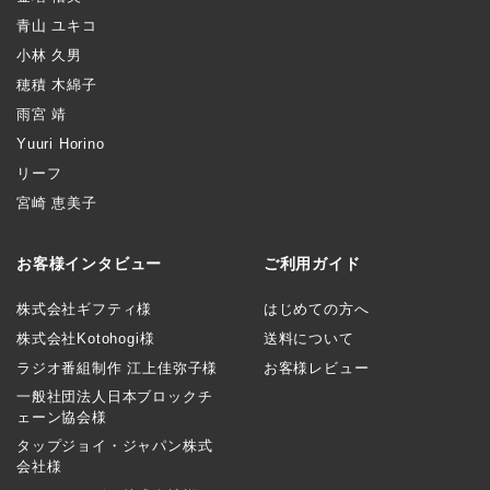
青山 ユキコ
小林 久男
穂積 木綿子
雨宮 靖
Yuuri Horino
リーフ
宮崎 恵美子
お客様インタビュー
ご利用ガイド
株式会社ギフティ様
はじめての方へ
株式会社Kotohogi様
送料について
ラジオ番組制作 江上佳弥子様
お客様レビュー
一般社団法人日本ブロックチ
ェーン協会様
タップジョイ・ジャパン株式
会社様