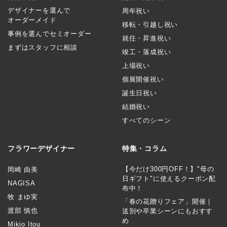
デザイナーを選んで
周年祝い
オーダーメイド
移転・引越し祝い
事例を選んでセミオーダー
就任・昇進祝い
まずはスタッフに相談
竣工・落成祝い
上場祝い
個展開催祝い
誕生日祝い
結婚祝い
すべてのシーン
フラワーデザイナー
特集・コラム
【今だけ300円OFF！】"母の
岡崎 由美
日ギフト"に使えるクーポン配
NAGISA
布中！
牧 まゆ実
「春の花贈りフェア」開催｜
渡部 慎也
送別や卒業シーンにもおすす
め
Mikio Itou