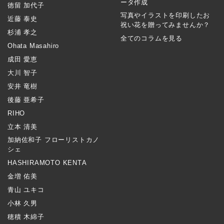
ータ作成
徳留 加代子
写真やイラストを印刷したお
近藤 泰史
祝い花を贈ってみませんか？
杉浦 孝之
全てのコラムを見る
Ohata Masahiro
成田 愛恵
大川 智子
安井 竜樹
後藤 亜希子
RIHO
立本 清美
加納佐和子 フローリストカノ
シェ
HASHIRAMOTO KENTA
金増 佑美
青山 ユキコ
小林 久男
穂積 木綿子