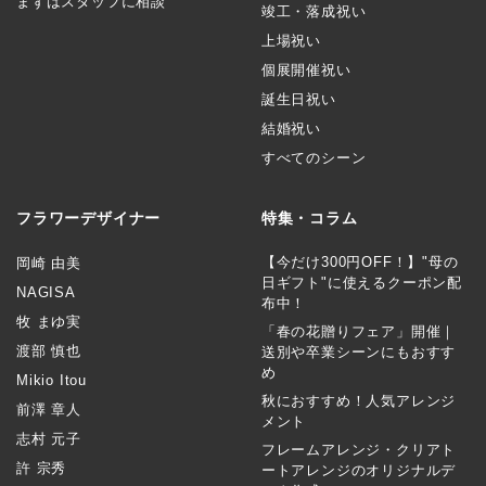
まずはスタッフに相談
竣工・落成祝い
上場祝い
個展開催祝い
誕生日祝い
結婚祝い
すべてのシーン
フラワーデザイナー
特集・コラム
【今だけ300円OFF！】"母の
岡崎 由美
日ギフト"に使えるクーポン配
NAGISA
布中！
牧 まゆ実
「春の花贈りフェア」開催｜
渡部 慎也
送別や卒業シーンにもおすす
め
Mikio Itou
秋におすすめ！人気アレンジ
前澤 章人
メント
志村 元子
フレームアレンジ・クリアト
許 宗秀
ートアレンジのオリジナルデ