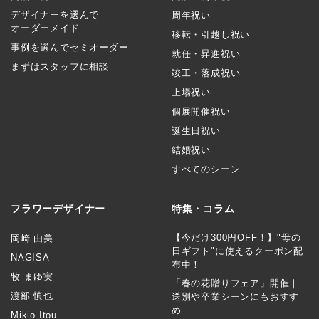
デザイナーを選んで
周年祝い
オーダーメイド
移転・引越し祝い
事例を選んでセミオーダー
就任・昇進祝い
まずはスタッフに相談
竣工・落成祝い
上場祝い
個展開催祝い
誕生日祝い
結婚祝い
すべてのシーン
フラワーデザイナー
特集・コラム
【今だけ300円OFF！】"母の
岡崎 由美
日ギフト"に使えるクーポン配
NAGISA
布中！
牧 まゆ実
「春の花贈りフェア」開催｜
渡部 慎也
送別や卒業シーンにもおすす
め
Mikio Itou