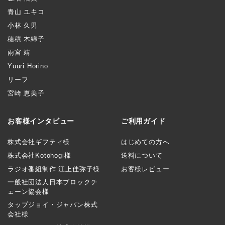
青山 ユキコ
小林 久男
穂積 木綿子
雨宮 靖
Yuuri Horino
リーフ
宮崎 恵美子
お客様インタビュー
ご利用ガイド
株式会社ギフティ様
はじめての方へ
株式会社Kotohogi様
送料について
ラジオ番組制作 江上佳弥子様
お客様レビュー
一般社団法人日本ブロックチ
ェーン協会様
タップジョイ・ジャパン株式
会社様