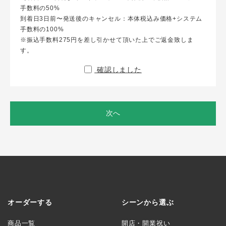
手数料の50%
到着日3日前〜発送後のキャンセル：本体税込み価格+システム
手数料の100%
※振込手数料275円を差し引かせて頂いた上でご返金致しま
す。
確認しました
次へ
オーダーする
シーンから選ぶ
商品一覧
開店・開業祝い