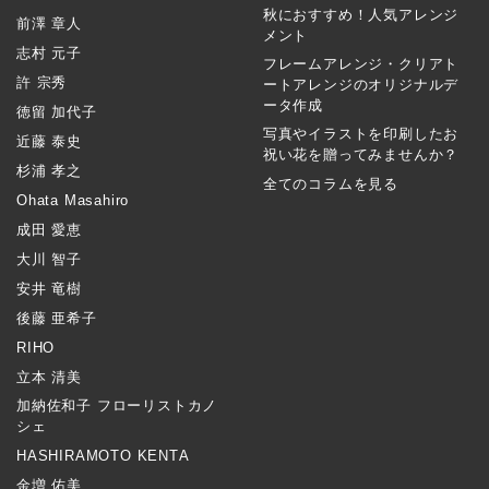
秋におすすめ！人気アレンジ
前澤 章人
メント
志村 元子
フレームアレンジ・クリアト
許 宗秀
ートアレンジのオリジナルデ
ータ作成
徳留 加代子
写真やイラストを印刷したお
近藤 泰史
祝い花を贈ってみませんか？
杉浦 孝之
全てのコラムを見る
Ohata Masahiro
成田 愛恵
大川 智子
安井 竜樹
後藤 亜希子
RIHO
立本 清美
加納佐和子 フローリストカノ
シェ
HASHIRAMOTO KENTA
金増 佑美