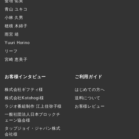
金増 佑美
青山 ユキコ
小林 久男
穂積 木綿子
雨宮 靖
Yuuri Horino
リーフ
宮崎 恵美子
お客様インタビュー
ご利用ガイド
株式会社ギフティ様
はじめての方へ
株式会社Kotohogi様
送料について
ラジオ番組制作 江上佳弥子様
お客様レビュー
一般社団法人日本ブロックチ
ェーン協会様
タップジョイ・ジャパン株式
会社様