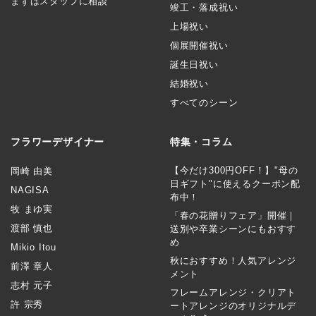
まずはスタッフに相談
竣工・落成祝い
上場祝い
個展開催祝い
誕生日祝い
結婚祝い
すべてのシーン
フラワーデザイナー
特集・コラム
【今だけ300円OFF！】"母の
岡崎 由美
日ギフト"に使えるクーポン配
NAGISA
布中！
牧 まゆ実
「春の花贈りフェア」開催｜
渡部 慎也
送別や卒業シーンにもおすす
め
Mikio Itou
秋におすすめ！人気アレンジ
前澤 章人
メント
志村 元子
フレームアレンジ・クリアト
許 宗秀
ートアレンジのオリジナルデ