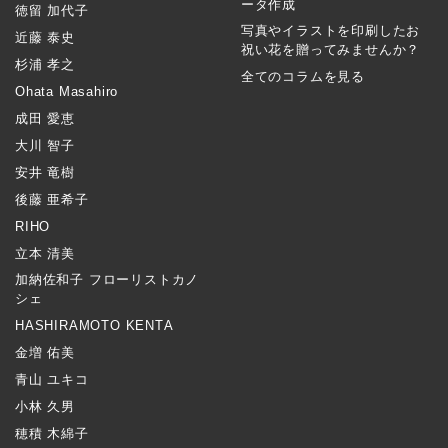
ータ作成
徳留 加代子
写真やイラストを印刷したお
近藤 泰史
祝い花を贈ってみませんか？
杉浦 孝之
全てのコラムを見る
Ohata Masahiro
成田 愛恵
大川 智子
安井 竜樹
後藤 亜希子
RIHO
立本 清美
加納佐和子 フローリストカノ
シェ
HASHIRAMOTO KENTA
金増 佑美
青山 ユキコ
小林 久男
穂積 木綿子