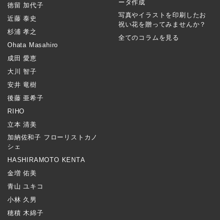
ータ作成
徳留 加代子
写真やイラストを印刷したお
近藤 泰史
祝い花を贈ってみませんか？
杉浦 孝之
全てのコラムを見る
Ohata Masahiro
成田 愛恵
大川 智子
安井 竜樹
後藤 亜希子
RIHO
立本 清美
加納佐和子 フローリストカノ
シェ
HASHIRAMOTO KENTA
金増 佑美
青山 ユキコ
小林 久男
穂積 木綿子