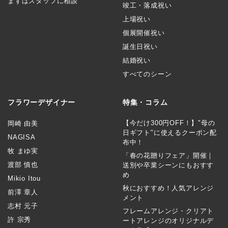
まずはスタッフに相談
竣工・落成祝い
上場祝い
個展開催祝い
誕生日祝い
結婚祝い
すべてのシーン
フラワーデザイナー
特集・コラム
【今だけ300円OFF！】"母の
岡崎 由美
日ギフト"に使えるクーポン配
NAGISA
布中！
牧 まゆ実
「春の花贈りフェア」開催｜
渡部 慎也
送別や卒業シーンにもおすす
め
Mikio Itou
秋におすすめ！人気アレンジ
前澤 章人
メント
志村 元子
フレームアレンジ・クリアト
許 宗秀
ートアレンジのオリジナルデ