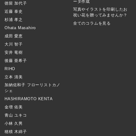
ータ作成
徳留 加代子
写真やイラストを印刷したお
近藤 泰史
祝い花を贈ってみませんか？
杉浦 孝之
全てのコラムを見る
Ohata Masahiro
成田 愛恵
大川 智子
安井 竜樹
後藤 亜希子
RIHO
立本 清美
加納佐和子 フローリストカノ
シェ
HASHIRAMOTO KENTA
金増 佑美
青山 ユキコ
小林 久男
穂積 木綿子