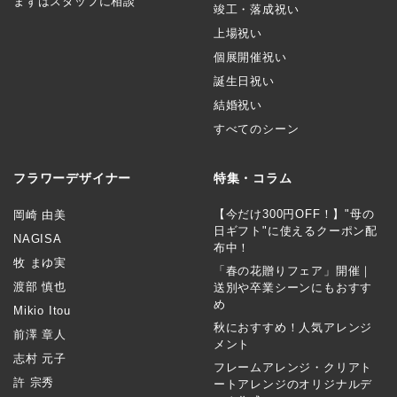
まずはスタッフに相談
竣工・落成祝い
上場祝い
個展開催祝い
誕生日祝い
結婚祝い
すべてのシーン
フラワーデザイナー
特集・コラム
【今だけ300円OFF！】"母の
岡崎 由美
日ギフト"に使えるクーポン配
NAGISA
布中！
牧 まゆ実
「春の花贈りフェア」開催｜
渡部 慎也
送別や卒業シーンにもおすす
め
Mikio Itou
秋におすすめ！人気アレンジ
前澤 章人
メント
志村 元子
フレームアレンジ・クリアト
許 宗秀
ートアレンジのオリジナルデ