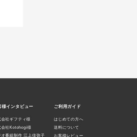
客様インタビュー
ご利用ガイド
式会社ギフティ様
はじめての方へ
会社Kotohogi様
送料について
ジオ番組制作 江上佳弥子
お客様レビュー