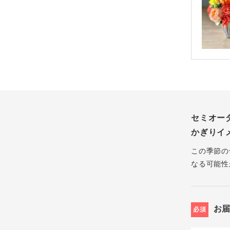
セミオー
かぎりイ
この季節の
なる可能性
お
必須