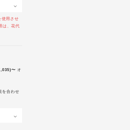
を使用させ
用は、花代
7,035)〜
オ
税を合わせ