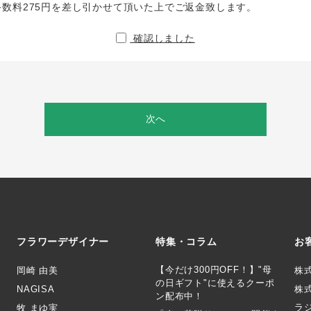
手数料275円を差し引かせて頂いた上でご返金致します。
確認しました
次へ
フラワーデザイナー
特集・コラム
お
【今だけ300円OFF！】"母
岡崎 由美
株
の日ギフト"に使えるクーポ
NAGISA
株式
ン配布中！
ラ
牧 まゆ実