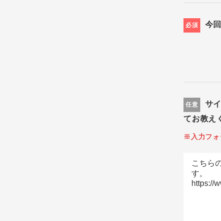
今
必須
サ
任意
てお教え
※入力フォ