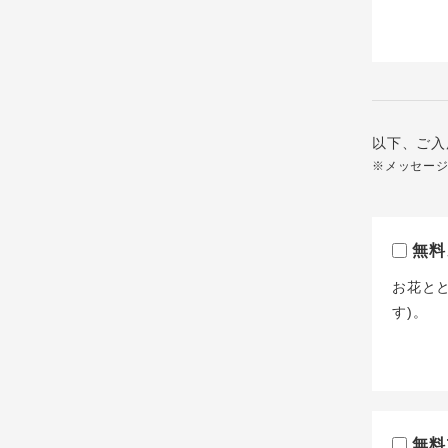
以下、ご入
※メッセー
無料
お花と
す)。
無料