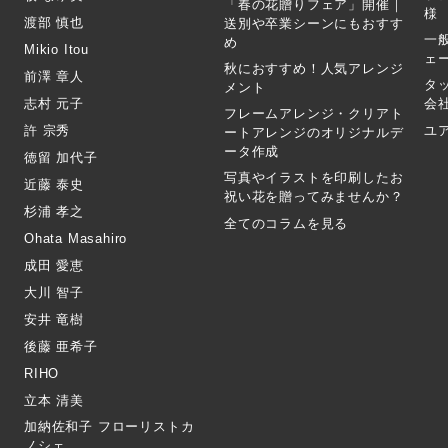
「春の花贈りフェア」開催｜
様
渡部 慎也
送別や卒業シーンにもおすす
一
め
Mikio Itou
ェ
秋におすすめ！人気アレンジ
前澤 章人
タ
メント
志村 元子
会
フレームアレンジ・クリアト
許 宗秀
ユ
ートアレンジのオリジナルデ
ータ作成
徳留 加代子
写真やイラストを印刷したお
近藤 泰史
祝い花を贈ってみませんか？
杉浦 孝之
全てのコラムを見る
Ohata Masahiro
成田 愛恵
大川 智子
安井 竜樹
後藤 亜希子
RIHO
立本 清美
加納佐和子 フローリストカ
ノシェ