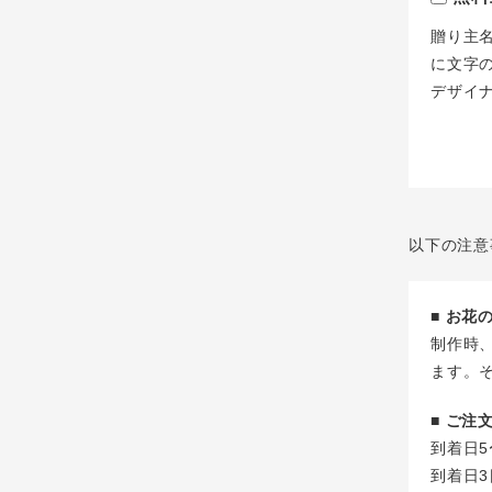
贈り主
に文字
デザイ
以下の注意
■ お
制作時
ます。
■ ご
到着日5
到着日3