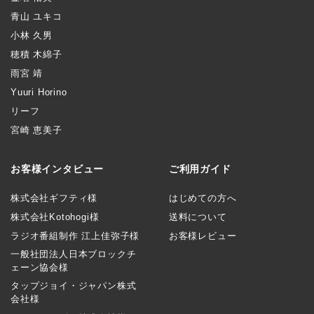
青山 ユキコ
小林 久男
穂積 木綿子
雨宮 靖
Yuuri Horino
リーフ
宮崎 恵美子
お客様インタビュー
ご利用ガイド
株式会社ギフティ様
はじめての方へ
株式会社Kotohogi様
送料について
ラジオ番組制作 江上佳弥子様
お客様レビュー
一般社団法人日本ブロックチ
ェーン協会様
タップジョイ・ジャパン株式
会社様