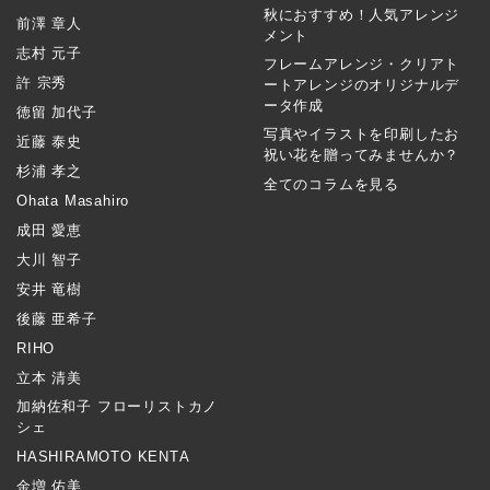
秋におすすめ！人気アレンジ
前澤 章人
メント
志村 元子
フレームアレンジ・クリアト
許 宗秀
ートアレンジのオリジナルデ
ータ作成
徳留 加代子
写真やイラストを印刷したお
近藤 泰史
祝い花を贈ってみませんか？
杉浦 孝之
全てのコラムを見る
Ohata Masahiro
成田 愛恵
大川 智子
安井 竜樹
後藤 亜希子
RIHO
立本 清美
加納佐和子 フローリストカノ
シェ
HASHIRAMOTO KENTA
金増 佑美