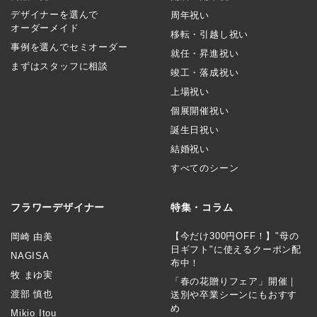
デザイナーを選んで
周年祝い
オーダーメイド
移転・引越し祝い
事例を選んでセミオーダー
就任・昇進祝い
まずはスタッフに相談
竣工・落成祝い
上場祝い
個展開催祝い
誕生日祝い
結婚祝い
すべてのシーン
フラワーデザイナー
特集・コラム
【今だけ300円OFF！】"母の
岡崎 由美
日ギフト"に使えるクーポン配
NAGISA
布中！
牧 まゆ実
「春の花贈りフェア」開催｜
渡部 慎也
送別や卒業シーンにもおすす
め
Mikio Itou