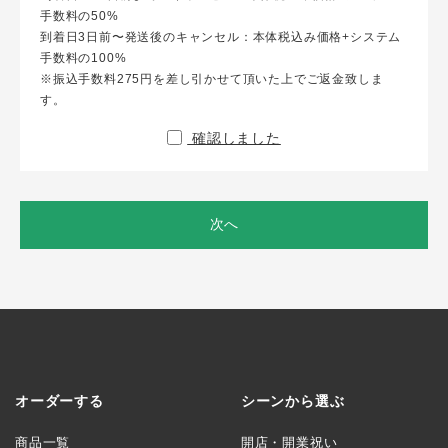
手数料の50%
到着日3日前〜発送後のキャンセル：本体税込み価格+システム
手数料の100%
※振込手数料275円を差し引かせて頂いた上でご返金致しま
す。
確認しました
次へ
オーダーする
シーンから選ぶ
商品一覧
開店・開業祝い