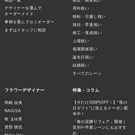
商品一覧
開店・開業祝い
デザイナーを選んで
周年祝い
オーダーメイド
移転・引越し祝い
事例を選んでセミオーダー
就任・昇進祝い
まずはスタッフに相談
竣工・落成祝い
上場祝い
個展開催祝い
誕生日祝い
結婚祝い
すべてのシーン
フラワーデザイナー
特集・コラム
【今だけ300円OFF！】"母の
岡崎 由美
日ギフト"に使えるクーポン配
NAGISA
布中！
牧 まゆ実
「春の花贈りフェア」開催｜
渡部 慎也
送別や卒業シーンにもおすす
め