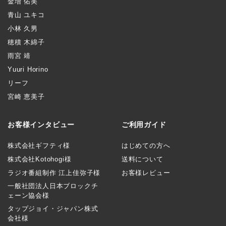
金増 佑美
青山 ユキコ
小林 久男
穂積 木綿子
雨宮 靖
Yuuri Horino
リーフ
宮崎 恵美子
お客様インタビュー
ご利用ガイド
株式会社ギフティ様
はじめての方へ
株式会社Kotohogi様
送料について
ラジオ番組制作 江上佳弥子様
お客様レビュー
一般社団法人日本ブロックチ
ェーン協会様
タップジョイ・ジャパン株式
会社様