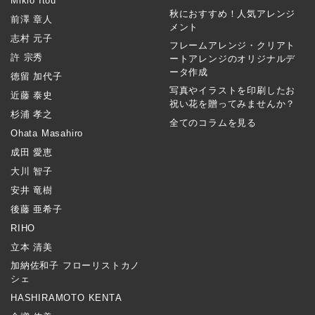
Mikio Itou
秋におすすめ！人気アレンジ
前澤 章人
メント
志村 元子
フレームアレンジ・クリアト
許 宗秀
ートアレンジのオリジナルデ
ータ作成
徳留 加代子
写真やイラストを印刷したお
近藤 泰史
祝い花を贈ってみませんか？
杉浦 孝之
全てのコラムを見る
Ohata Masahiro
成田 愛恵
大川 智子
安井 竜樹
後藤 亜希子
RIHO
立本 清美
加納佐和子 フローリストカノ
シェ
HASHIRAMOTO KENTA