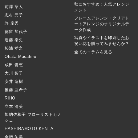
秋におすすめ！人気アレンジ
前澤 章人
メント
志村 元子
フレームアレンジ・クリアト
許 宗秀
ートアレンジのオリジナルデ
ータ作成
徳留 加代子
写真やイラストを印刷したお
近藤 泰史
祝い花を贈ってみませんか？
杉浦 孝之
全てのコラムを見る
Ohata Masahiro
成田 愛恵
大川 智子
安井 竜樹
後藤 亜希子
RIHO
立本 清美
加納佐和子 フローリストカノ
シェ
HASHIRAMOTO KENTA
金増 佑美