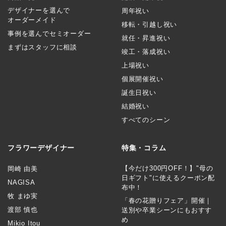
デザイナーを選んで
周年祝い
オーダーメイド
移転・引越し祝い
事例を選んでセミオーダー
就任・昇進祝い
まずはスタッフに相談
竣工・落成祝い
上場祝い
個展開催祝い
誕生日祝い
結婚祝い
すべてのシーン
フラワーデザイナー
特集・コラム
【今だけ300円OFF！】"母の
岡崎 由美
日ギフト"に使えるクーポン配
NAGISA
布中！
牧 まゆ実
「春の花贈りフェア」開催｜
渡部 慎也
送別や卒業シーンにもおすす
め
Mikio Itou