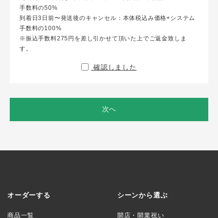
手数料の50%
到着日3日前〜発送後のキャンセル：本体税込み価格+システム
手数料の100%
※振込手数料275円を差し引かせて頂いた上でご返金致しま
す。
確認しました
次へ
オーダーする
シーンから選ぶ
商品一覧
開店・開業祝い