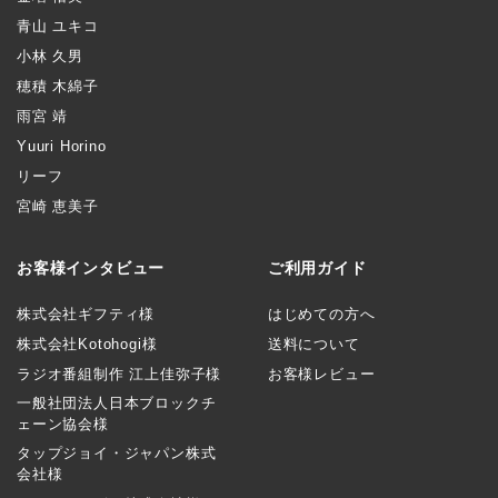
青山 ユキコ
小林 久男
穂積 木綿子
雨宮 靖
Yuuri Horino
リーフ
宮崎 恵美子
お客様インタビュー
ご利用ガイド
株式会社ギフティ様
はじめての方へ
株式会社Kotohogi様
送料について
ラジオ番組制作 江上佳弥子様
お客様レビュー
一般社団法人日本ブロックチ
ェーン協会様
タップジョイ・ジャパン株式
会社様