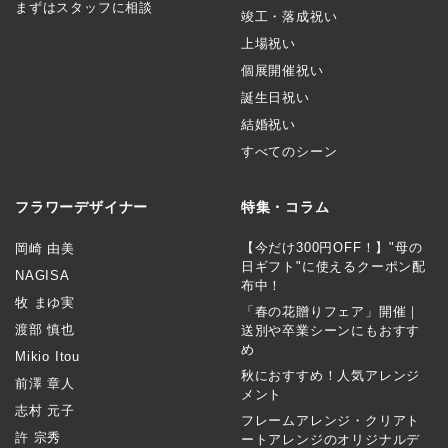
まずはスタッフに相談
竣工・落成祝い
上場祝い
個展開催祝い
誕生日祝い
結婚祝い
すべてのシーン
フラワーデザイナー
特集・コラム
【今だけ300円OFF！】"母の
岡崎 由美
日ギフト"に使えるクーポン配
NAGISA
布中！
牧 まゆ実
「春の花贈りフェア」開催｜
渡部 慎也
送別や卒業シーンにもおすす
め
Mikio Itou
秋におすすめ！人気アレンジ
前澤 章人
メント
志村 元子
フレームアレンジ・クリアト
許 宗秀
ートアレンジのオリジナルデ