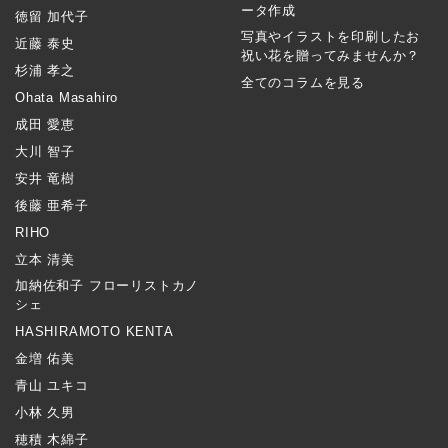
ータ作成
徳留 加代子
写真やイラストを印刷したお
近藤 泰史
祝い花を贈ってみませんか？
杉浦 孝之
全てのコラムを見る
Ohata Masahiro
成田 愛恵
大川 智子
安井 竜樹
後藤 亜希子
RIHO
立本 清美
加納佐和子 フローリストカノ
シェ
HASHIRAMOTO KENTA
金増 佑美
青山 ユキコ
小林 久男
穂積 木綿子