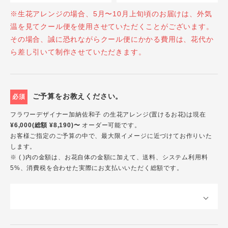
※生花アレンジの場合、5月〜10月上旬頃のお届けは、外気
温を見てクール便を使用させていただくことがございます。
その場合、誠に恐れながらクール便にかかる費用は、花代か
ら差し引いて制作させていただきます。
ご予算をお教えください。
必須
フラワーデザイナー加納佐和子 の生花アレンジ(置けるお花)は現在
¥6,000(総額 ¥8,190)〜
オーダー可能です。
お客様ご指定のご予算の中で、最大限イメージに近づけてお作りいた
します。
※ ( )内の金額は、お花自体の金額に加えて、送料、システム利用料
5%、消費税を合わせた実際にお支払いいただく総額です。