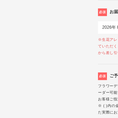
お
必須
※生花アレ
ていただく
から差し引
ご
必須
フラワーデ
ーダー可能
お客様ご指
※ ( )
た実際にお