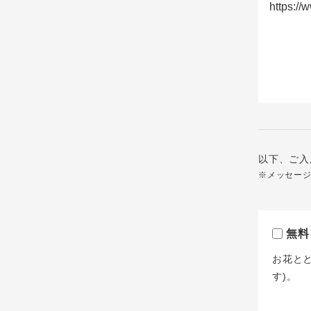
以下、ご入
※メッセー
無料
お花と
す)。