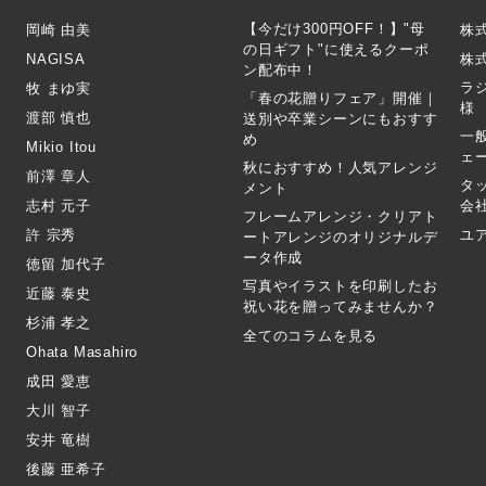
【今だけ300円OFF！】"母
岡崎 由美
株
の日ギフト"に使えるクーポ
NAGISA
株式
ン配布中！
ラ
牧 まゆ実
「春の花贈りフェア」開催｜
様
渡部 慎也
送別や卒業シーンにもおすす
一
め
Mikio Itou
ェ
秋におすすめ！人気アレンジ
前澤 章人
タ
メント
志村 元子
会
フレームアレンジ・クリアト
許 宗秀
ユ
ートアレンジのオリジナルデ
ータ作成
徳留 加代子
写真やイラストを印刷したお
近藤 泰史
祝い花を贈ってみませんか？
杉浦 孝之
全てのコラムを見る
Ohata Masahiro
成田 愛恵
大川 智子
安井 竜樹
後藤 亜希子