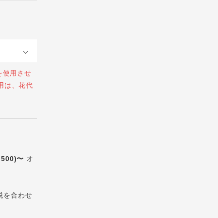
を使用させ
用は、花代
,500)〜
オ
税を合わせ