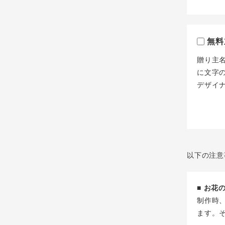
無料
贈り主
に文字
デザイ
以下の注意
■ お
制作時
ます。