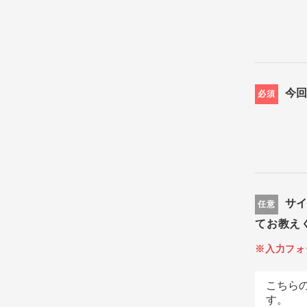
今
必須
サ
任意
てお教え
※入力フォ