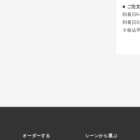
■ ご
到着日5
到着日3
※振込
オーダーする
シーンから選ぶ