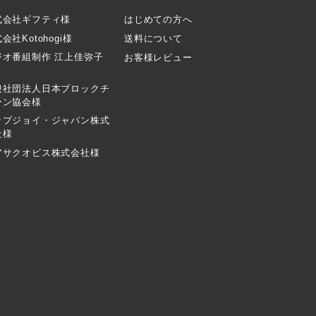
式会社ギフティ様
はじめての方へ
会社Kotohogi様
送料について
ジオ番組制作 江上佳弥子
お客様レビュー
般社団法人日本ブロックチ
ーン協会様
ップジョイ・ジャパン株式
社様
アサクオビス株式会社様