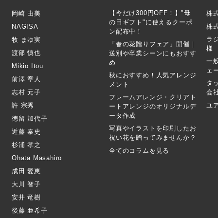
【今だけ300円OFF！】"母
岡崎 由美
株
の日ギフト"に使えるクーポ
NAGISA
株式
ン配布中！
ラ
牧 まゆ実
「春の花贈りフェア」開催｜
様
渡部 慎也
送別や卒業シーンにもおすす
一
め
Mikio Itou
ェ
秋におすすめ！人気アレンジ
前澤 章人
タ
メント
志村 元子
会
フレームアレンジ・クリアト
許 宗秀
ユ
ートアレンジのオリジナルデ
ータ作成
徳留 加代子
写真やイラストを印刷したお
近藤 泰史
祝い花を贈ってみませんか？
杉浦 孝之
全てのコラムを見る
Ohata Masahiro
成田 愛恵
大川 智子
安井 竜樹
後藤 亜希子