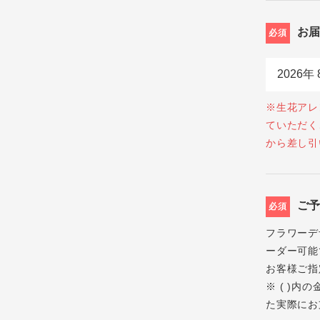
お
必須
※生花アレ
ていただく
から差し引
ご
必須
フラワーデ
ーダー可能
お客様ご指
※ ( )
た実際にお