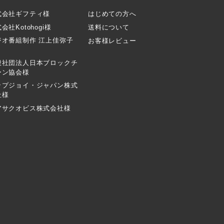
式会社ギフティ様
はじめての方へ
会社Kotohogi様
送料について
ジオ番組制作 江上佳弥子
お客様レビュー
般社団法人日本ブロックチ
ーン協会様
ップジョイ・ジャパン株式
社様
アサクオビス株式会社様