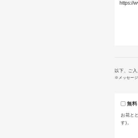
以下、ご入
※メッセー
無料
お花と
す)。