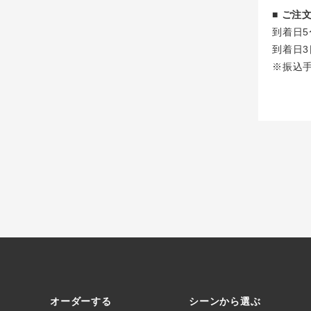
■ ご
到着日5
到着日3
※振込
オーダーする
シーンから選ぶ