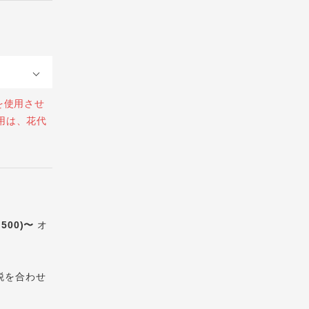
を使用させ
用は、花代
,500)〜
オ
税を合わせ