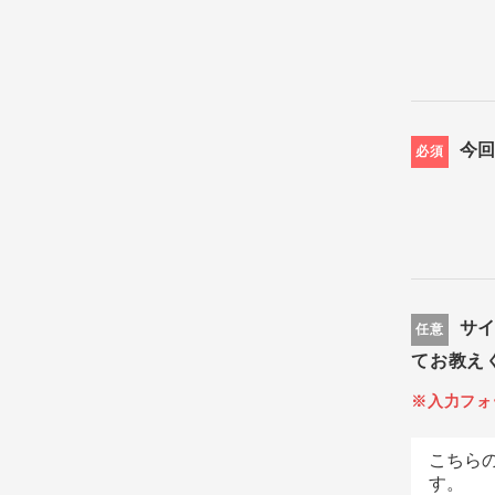
今
必須
サ
任意
てお教え
※入力フォ