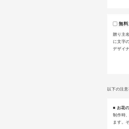
無料
贈り主
に文字
デザイ
以下の注意
■ お
制作時
ます。