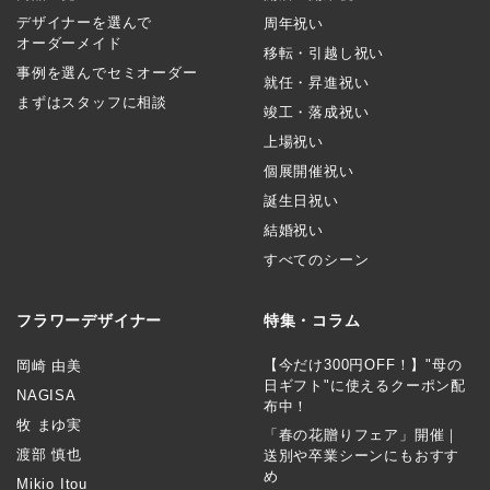
デザイナーを選んで
周年祝い
オーダーメイド
移転・引越し祝い
事例を選んでセミオーダー
就任・昇進祝い
まずはスタッフに相談
竣工・落成祝い
上場祝い
個展開催祝い
誕生日祝い
結婚祝い
すべてのシーン
フラワーデザイナー
特集・コラム
【今だけ300円OFF！】"母の
岡崎 由美
日ギフト"に使えるクーポン配
NAGISA
布中！
牧 まゆ実
「春の花贈りフェア」開催｜
渡部 慎也
送別や卒業シーンにもおすす
め
Mikio Itou