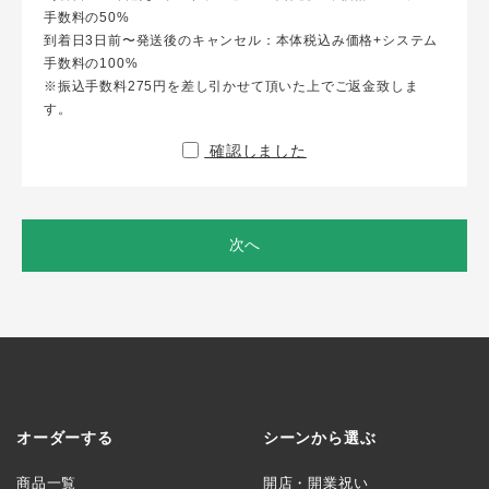
手数料の50%
到着日3日前〜発送後のキャンセル：本体税込み価格+システム
手数料の100%
※振込手数料275円を差し引かせて頂いた上でご返金致しま
す。
確認しました
次へ
オーダーする
シーンから選ぶ
商品一覧
開店・開業祝い