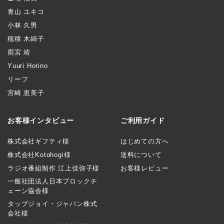
青山 ユキコ
小林 久男
穂積 木綿子
雨宮 靖
Yuuri Horino
リーフ
宮崎 恵美子
お客様インタビュー
ご利用ガイド
株式会社ギフティ様
はじめての方へ
株式会社Kotohogi様
送料について
ラジオ番組制作 江上佳弥子様
お客様レビュー
一般社団法人日本ブロックチ
ェーン協会様
タップジョイ・ジャパン株式
会社様