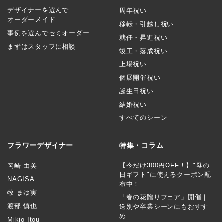
デザイナーを選んで
周年祝い
オーダーメイド
移転・引越し祝い
事例を選んでセミオーダー
就任・昇進祝い
まずはスタッフに相談
竣工・落成祝い
上場祝い
個展開催祝い
誕生日祝い
結婚祝い
すべてのシーン
フラワーデザイナー
特集・コラム
【今だけ300円OFF！】"母の
岡崎 由美
日ギフト"に使えるクーポン配
NAGISA
布中！
牧 まゆ実
「春の花贈りフェア」開催｜
渡部 慎也
送別や卒業シーンにもおすす
め
Mikio Itou