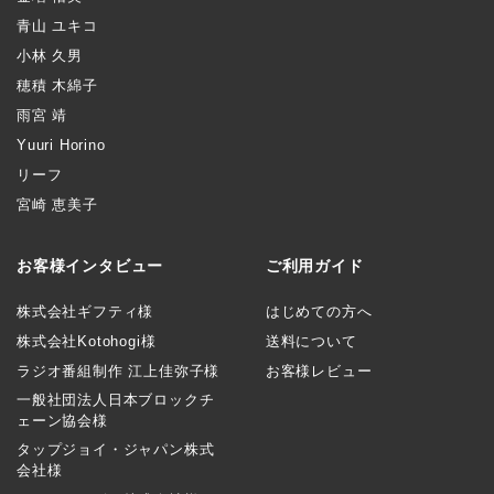
青山 ユキコ
小林 久男
穂積 木綿子
雨宮 靖
Yuuri Horino
リーフ
宮崎 恵美子
お客様インタビュー
ご利用ガイド
株式会社ギフティ様
はじめての方へ
株式会社Kotohogi様
送料について
ラジオ番組制作 江上佳弥子様
お客様レビュー
一般社団法人日本ブロックチ
ェーン協会様
タップジョイ・ジャパン株式
会社様