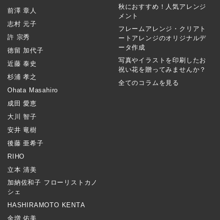
秋におすすめ！人気アレンジ
前澤 章人
メント
志村 元子
フレームアレンジ・クリアト
許 宗秀
ートアレンジのオリジナルデ
ータ作成
徳留 加代子
写真やイラストを印刷したお
近藤 泰史
祝い花を贈ってみませんか？
杉浦 孝之
全てのコラムを見る
Ohata Masahiro
成田 愛恵
大川 智子
安井 竜樹
後藤 亜希子
RIHO
立本 清美
加納佐和子 フローリストカノ
シェ
HASHIRAMOTO KENTA
金増 佑美