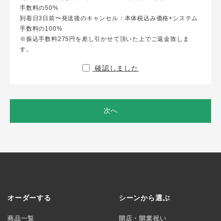
手数料の50%
到着日3日前〜発送後のキャンセル：本体税込み価格+システム
手数料の100%
※振込手数料275円を差し引かせて頂いた上でご返金致しま
す。
確認しました
次へ
オーダーする
シーンから選ぶ
商品一覧
開店・開業祝い