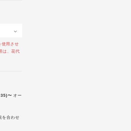
を使用させ
用は、花代
035)〜
オー
税を合わせ