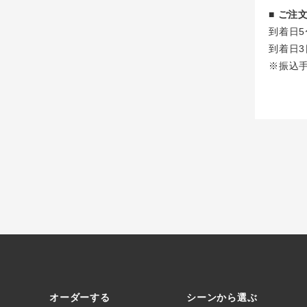
■ ご
到着日5
到着日3
※振込
オーダーする
シーンから選ぶ