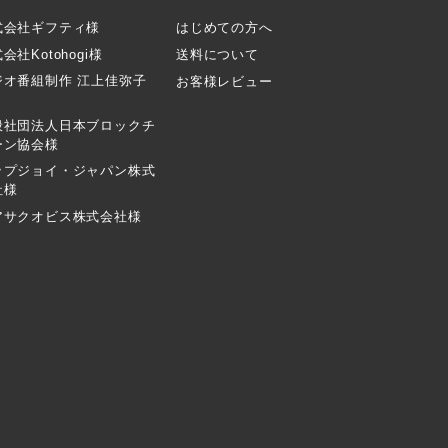
式会社ギフティ様
はじめての方へ
会社Kotohogi様
送料について
ジオ番組制作 江上佳弥子
お客様レビュー
般社団法人日本ブロックチ
ーン協会様
ップジョイ・ジャパン株式
社様
アサクオビス株式会社様