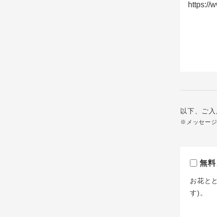
以下、ご入
※メッセー
無料
お花と
す)。