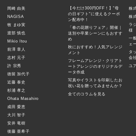
【今だけ300円OFF！】"母
岡崎 由美
株
の日ギフト"に使えるクーポ
NAGISA
株式
ン配布中！
ラ
牧 まゆ実
「春の花贈りフェア」開催｜
様
渡部 慎也
送別や卒業シーンにもおすす
一
め
Mikio Itou
ェ
秋におすすめ！人気アレンジ
前澤 章人
タ
メント
志村 元子
会
フレームアレンジ・クリアト
許 宗秀
ユ
ートアレンジのオリジナルデ
ータ作成
徳留 加代子
写真やイラストを印刷したお
近藤 泰史
祝い花を贈ってみませんか？
杉浦 孝之
全てのコラムを見る
Ohata Masahiro
成田 愛恵
大川 智子
安井 竜樹
後藤 亜希子