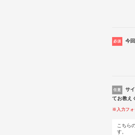
今
必須
サ
任意
てお教え
※入力フォ