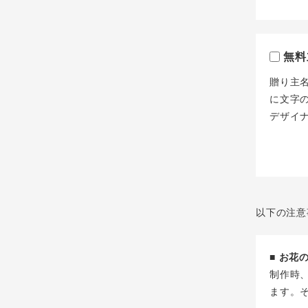
無料
贈り主
に文字
デザイ
以下の注意
■ お
制作時
ます。