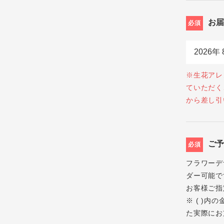
お
必須
※生花アレ
ていただく
から差し引
ご
必須
フラワーデ
ダー可能で
お客様ご指
※ ( )
た実際にお