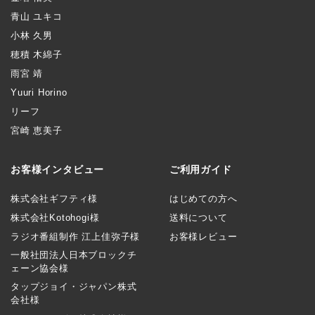
青山 ユキコ
小林 久男
穂積 木綿子
雨宮 靖
Yuuri Horino
リーフ
宮崎 恵美子
お客様インタビュー
ご利用ガイド
株式会社ギフティ様
はじめての方へ
株式会社Kotohogi様
送料について
ラジオ番組制作 江上佳弥子様
お客様レビュー
一般社団法人日本ブロックチ
ェーン協会様
タップジョイ・ジャパン株式
会社様