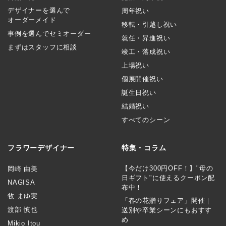
デザイナーを選んで
周年祝い
オーダーメイド
移転・引越し祝い
事例を選んでセミオーダー
就任・昇進祝い
まずはスタッフに相談
竣工・落成祝い
上場祝い
個展開催祝い
誕生日祝い
結婚祝い
すべてのシーン
フラワーデザイナー
特集・コラム
【今だけ300円OFF！】"母の
岡崎 由美
日ギフト"に使えるクーポン配
NAGISA
布中！
牧 まゆ実
「春の花贈りフェア」開催｜
渡部 慎也
送別や卒業シーンにもおすす
め
Mikio Itou