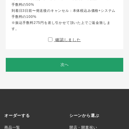
手数料の50%
到着日3日前〜発送後のキャンセル：本体税込み価格+システム
手数料の100%
※振込手数料275円を差し引かせて頂いた上でご返金致しま
す。
確認しました
次へ
オーダーする
シーンから選ぶ
商品一覧
開店・開業祝い