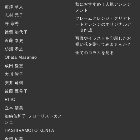
秋におすすめ！人気アレンジ
前澤 章人
メント
志村 元子
フレームアレンジ・クリアト
許 宗秀
ートアレンジのオリジナルデ
ータ作成
徳留 加代子
写真やイラストを印刷したお
近藤 泰史
祝い花を贈ってみませんか？
杉浦 孝之
全てのコラムを見る
Ohata Masahiro
成田 愛恵
大川 智子
安井 竜樹
後藤 亜希子
RIHO
立本 清美
加納佐和子 フローリストカノ
シェ
HASHIRAMOTO KENTA
金増 佑美