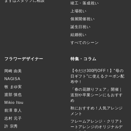
まずはスタッフに相談
竣工・落成祝い
上場祝い
個展開催祝い
誕生日祝い
結婚祝い
すべてのシーン
フラワーデザイナー
特集・コラム
【今だけ300円OFF！】"母の
岡崎 由美
日ギフト"に使えるクーポン配
NAGISA
布中！
牧 まゆ実
「春の花贈りフェア」開催｜
渡部 慎也
送別や卒業シーンにもおすす
め
Mikio Itou
秋におすすめ！人気アレンジ
前澤 章人
メント
志村 元子
フレームアレンジ・クリアト
許 宗秀
ートアレンジのオリジナルデ