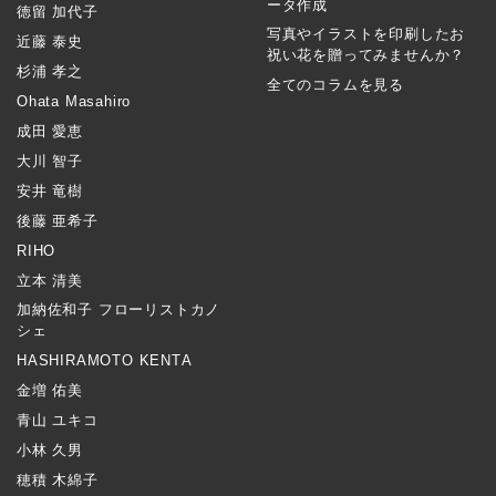
ータ作成
徳留 加代子
写真やイラストを印刷したお
近藤 泰史
祝い花を贈ってみませんか？
杉浦 孝之
全てのコラムを見る
Ohata Masahiro
成田 愛恵
大川 智子
安井 竜樹
後藤 亜希子
RIHO
立本 清美
加納佐和子 フローリストカノ
シェ
HASHIRAMOTO KENTA
金増 佑美
青山 ユキコ
小林 久男
穂積 木綿子