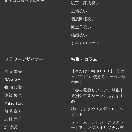
まずはスタッフに相談
竣工・落成祝い
上場祝い
個展開催祝い
誕生日祝い
結婚祝い
すべてのシーン
フラワーデザイナー
特集・コラム
【今だけ300円OFF！】"母の
岡崎 由美
日ギフト"に使えるクーポン配
NAGISA
布中！
牧 まゆ実
「春の花贈りフェア」開催｜
渡部 慎也
送別や卒業シーンにもおすす
め
Mikio Itou
秋におすすめ！人気アレンジ
前澤 章人
メント
志村 元子
フレームアレンジ・クリアト
許 宗秀
ートアレンジのオリジナルデ