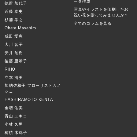
ータ作成
徳留 加代子
写真やイラストを印刷したお
近藤 泰史
祝い花を贈ってみませんか？
杉浦 孝之
全てのコラムを見る
Ohata Masahiro
成田 愛恵
大川 智子
安井 竜樹
後藤 亜希子
RIHO
立本 清美
加納佐和子 フローリストカノ
シェ
HASHIRAMOTO KENTA
金増 佑美
青山 ユキコ
小林 久男
穂積 木綿子