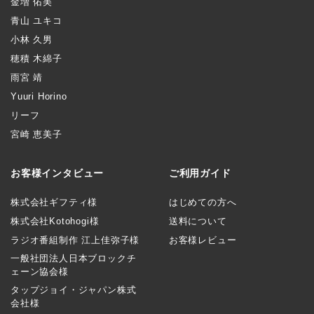
金増 佑美
青山 ユキコ
小林 久男
穂積 木綿子
雨宮 靖
Yuuri Horino
リーフ
宮崎 恵美子
お客様インタビュー
ご利用ガイド
株式会社ギフティ様
はじめての方へ
株式会社Kotohogi様
送料について
ラジオ番組制作 江上佳弥子様
お客様レビュー
一般社団法人日本ブロックチ
ェーン協会様
タップジョイ・ジャパン株式
会社様