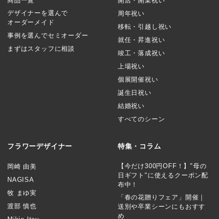
商品一覧
開店・開業祝い
デザイナーを選んで
周年祝い
オーダーメイド
移転・引越し祝い
事例を選んでセミオーダー
就任・昇進祝い
まずはスタッフに相談
竣工・落成祝い
上場祝い
個展開催祝い
誕生日祝い
結婚祝い
すべてのシーン
フラワーデザイナー
特集・コラム
【今だけ300円OFF！】"母の
岡崎 由美
日ギフト"に使えるクーポン配
NAGISA
布中！
牧 まゆ実
「春の花贈りフェア」開催｜
渡部 慎也
送別や卒業シーンにもおすす
め