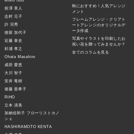
Mikio Itou
秋におすすめ！人気アレンジ
前澤 章人
メント
志村 元子
フレームアレンジ・クリアト
許 宗秀
ートアレンジのオリジナルデ
ータ作成
徳留 加代子
写真やイラストを印刷したお
近藤 泰史
祝い花を贈ってみませんか？
杉浦 孝之
全てのコラムを見る
Ohata Masahiro
成田 愛恵
大川 智子
安井 竜樹
後藤 亜希子
RIHO
立本 清美
加納佐和子 フローリストカノ
シェ
HASHIRAMOTO KENTA