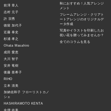
秋におすすめ！人気アレンジ
前澤 章人
メント
志村 元子
フレームアレンジ・クリアト
許 宗秀
ートアレンジのオリジナルデ
ータ作成
徳留 加代子
写真やイラストを印刷したお
近藤 泰史
祝い花を贈ってみませんか？
杉浦 孝之
全てのコラムを見る
Ohata Masahiro
成田 愛恵
大川 智子
安井 竜樹
後藤 亜希子
RIHO
立本 清美
加納佐和子 フローリストカノ
シェ
HASHIRAMOTO KENTA
金増 佑美