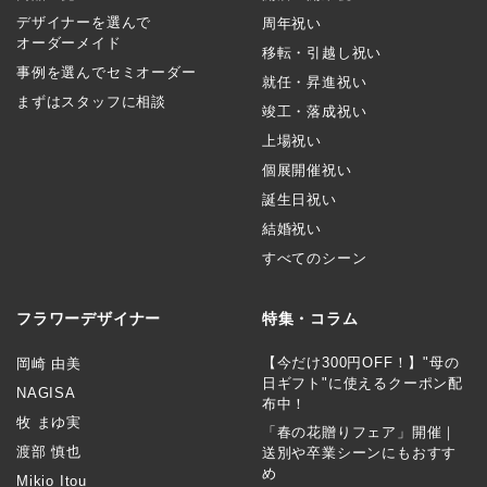
デザイナーを選んで
周年祝い
オーダーメイド
移転・引越し祝い
事例を選んでセミオーダー
就任・昇進祝い
まずはスタッフに相談
竣工・落成祝い
上場祝い
個展開催祝い
誕生日祝い
結婚祝い
すべてのシーン
フラワーデザイナー
特集・コラム
【今だけ300円OFF！】"母の
岡崎 由美
日ギフト"に使えるクーポン配
NAGISA
布中！
牧 まゆ実
「春の花贈りフェア」開催｜
渡部 慎也
送別や卒業シーンにもおすす
め
Mikio Itou