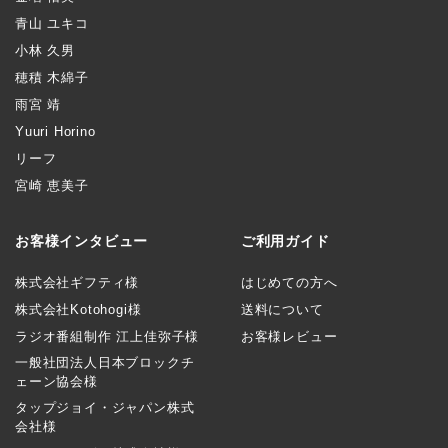
青山 ユキコ
小林 久男
穂積 木綿子
雨宮 靖
Yuuri Horino
リーフ
宮崎 恵美子
お客様インタビュー
ご利用ガイド
株式会社ギフティ様
はじめての方へ
株式会社Kotohogi様
送料について
ラジオ番組制作 江上佳弥子様
お客様レビュー
一般社団法人日本ブロックチ
ェーン協会様
タップジョイ・ジャパン株式
会社様