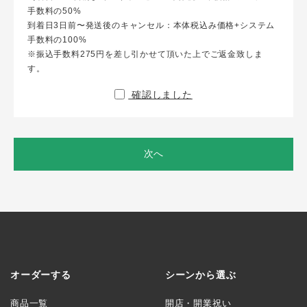
手数料の50%
到着日3日前〜発送後のキャンセル：本体税込み価格+システム
手数料の100%
※振込手数料275円を差し引かせて頂いた上でご返金致しま
す。
確認しました
次へ
オーダーする
シーンから選ぶ
商品一覧
開店・開業祝い