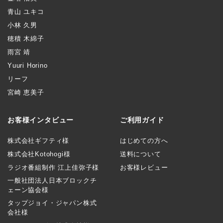
青山 ユキコ
小林 久男
穂積 木綿子
雨宮 靖
Yuuri Horino
リーフ
宮崎 恵美子
お客様インタビュー
ご利用ガイド
株式会社ギフティ様
はじめての方へ
株式会社Kotohogi様
送料について
ラジオ番組制作 江上佳弥子様
お客様レビュー
一般社団法人日本ブロックチ
ェーン協会様
タップジョイ・ジャパン株式
会社様