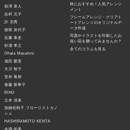
秋におすすめ！人気アレンジ
前澤 章人
メント
志村 元子
フレームアレンジ・クリアト
許 宗秀
ートアレンジのオリジナルデ
ータ作成
徳留 加代子
写真やイラストを印刷したお
近藤 泰史
祝い花を贈ってみませんか？
杉浦 孝之
全てのコラムを見る
Ohata Masahiro
成田 愛恵
大川 智子
安井 竜樹
後藤 亜希子
RIHO
立本 清美
加納佐和子 フローリストカノ
シェ
HASHIRAMOTO KENTA
金増 佑美