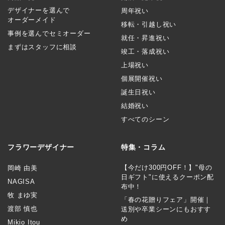
デザイナーを選んで
周年祝い
オーダーメイド
移転・引越し祝い
事例を選んでセミオーダー
就任・昇進祝い
まずはスタッフに相談
竣工・落成祝い
上場祝い
個展開催祝い
誕生日祝い
結婚祝い
すべてのシーン
フラワーデザイナー
特集・コラム
【今だけ300円OFF！】"母の
岡崎 由美
日ギフト"に使えるクーポン配
NAGISA
布中！
牧 まゆ実
「春の花贈りフェア」開催｜
渡部 慎也
送別や卒業シーンにもおすす
め
Mikio Itou