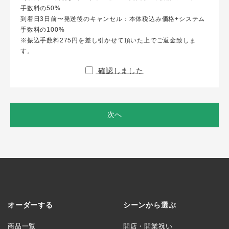
手数料の50%
到着日3日前〜発送後のキャンセル：本体税込み価格+システム
手数料の100%
※振込手数料275円を差し引かせて頂いた上でご返金致しま
す。
確認しました
次へ
オーダーする
シーンから選ぶ
商品一覧
開店・開業祝い