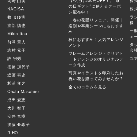
【今だけ300円OFF！】"母
岡崎 由美
株
の日ギフト"に使えるクーポ
NAGISA
株式
ン配布中！
ラ
牧 まゆ実
「春の花贈りフェア」開催｜
様
渡部 慎也
送別や卒業シーンにもおすす
一
め
Mikio Itou
ェ
秋におすすめ！人気アレンジ
前澤 章人
タ
メント
志村 元子
会
フレームアレンジ・クリアト
許 宗秀
ユ
ートアレンジのオリジナルデ
ータ作成
徳留 加代子
写真やイラストを印刷したお
近藤 泰史
祝い花を贈ってみませんか？
杉浦 孝之
全てのコラムを見る
Ohata Masahiro
成田 愛恵
大川 智子
安井 竜樹
後藤 亜希子
RIHO