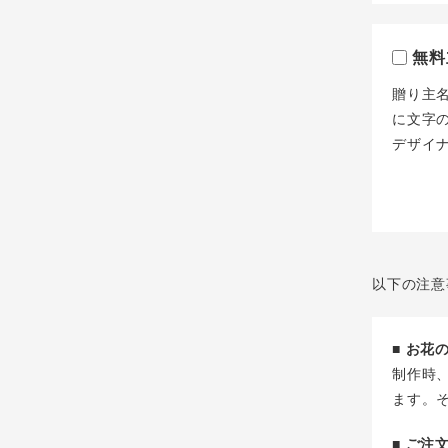
無料
贈り主
に文字
デザイ
以下の注意
■ お
制作時
ます。
■ ご