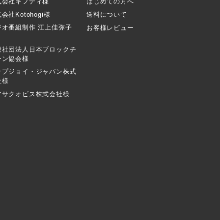
式会社ギフティ様
はじめての方へ
会社Kotohogi様
送料について
ジオ番組制作 江上佳弥子
お客様レビュー
般社団法人日本ブロックチ
ーン協会様
ップジョイ・ジャパン株式
社様
アサクオビス株式会社様