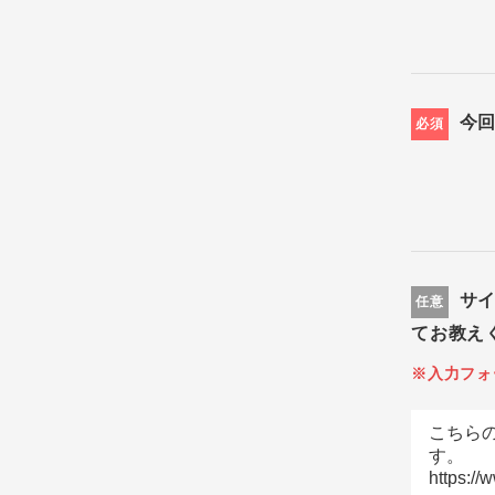
今
必須
サ
任意
てお教え
※入力フォ