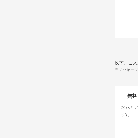
以下、ご入
※メッセー
無料
お花と
す)。