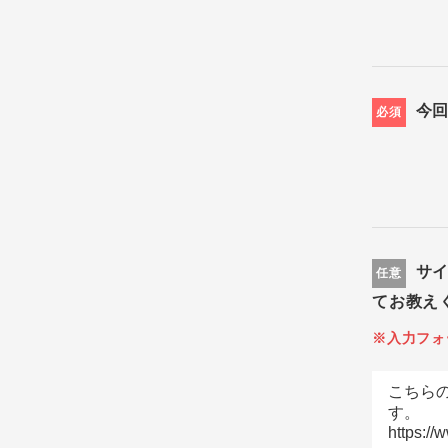
今
必須
サ
任意
てお教え
※入力フォ