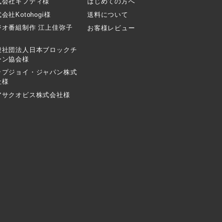
式会社ギフティ様
はじめての方へ
会社Kotohogi様
送料について
ジオ番組制作 江上佳弥子
お客様レビュー
般社団法人日本ブロックチ
ーン協会様
ップジョイ・ジャパン株式
社様
アサクオビス株式会社様