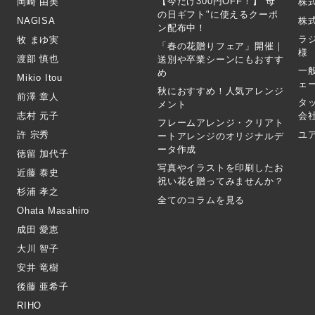
【今だけ300円OFF！】"母
岡崎 由美
株
の日ギフト"に使えるクーポ
NAGISA
株式
ン配布中！
ラ
牧 まゆ実
「春の花贈りフェア」開催｜
様
渡部 慎也
送別や卒業シーンにもおすす
一
め
Mikio Itou
ェ
秋におすすめ！人気アレンジ
前澤 章人
タ
メント
志村 元子
会
フレームアレンジ・クリアト
許 宗秀
ユ
ートアレンジのオリジナルデ
ータ作成
徳留 加代子
写真やイラストを印刷したお
近藤 泰史
祝い花を贈ってみませんか？
杉浦 孝之
全てのコラムを見る
Ohata Masahiro
成田 愛恵
大川 智子
安井 竜樹
後藤 亜希子
RIHO