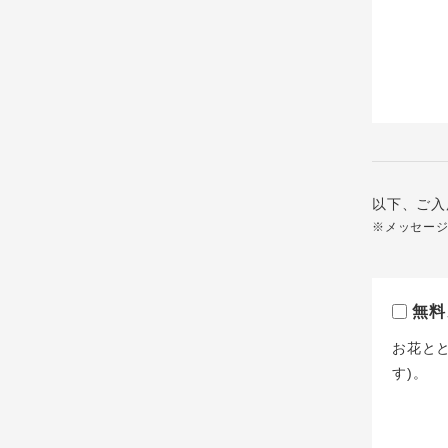
以下、ご入
※メッセー
無料
お花と
す)。