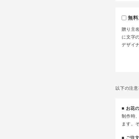
無料
贈り主
に文字
デザイ
以下の注意
■ お
制作時
ます。
■ ご