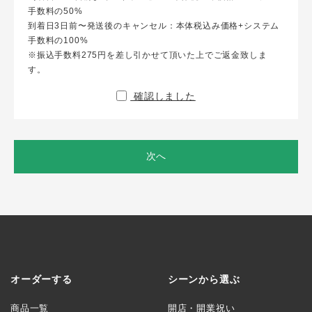
手数料の50%
到着日3日前〜発送後のキャンセル：本体税込み価格+システム
手数料の100%
※振込手数料275円を差し引かせて頂いた上でご返金致しま
す。
確認しました
次へ
オーダーする
シーンから選ぶ
商品一覧
開店・開業祝い