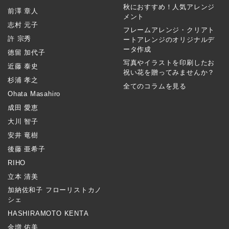
秋におすすめ！人気アレンジ
前澤 章人
メント
志村 元子
フレームアレンジ・クリアト
許 宗秀
ートアレンジのオリジナルデ
ータ作成
徳留 加代子
写真やイラストを印刷したお
近藤 泰史
祝い花を贈ってみませんか？
杉浦 孝之
全てのコラムを見る
Ohata Masahiro
成田 愛恵
大川 智子
安井 竜樹
後藤 亜希子
RIHO
立本 清美
加納佐和子 フローリストカノ
シェ
HASHIRAMOTO KENTA
金増 佑美