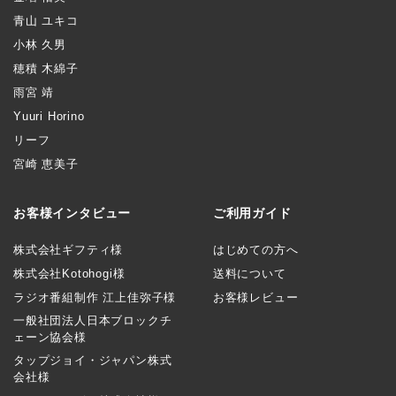
青山 ユキコ
小林 久男
穂積 木綿子
雨宮 靖
Yuuri Horino
リーフ
宮崎 恵美子
お客様インタビュー
ご利用ガイド
株式会社ギフティ様
はじめての方へ
株式会社Kotohogi様
送料について
ラジオ番組制作 江上佳弥子様
お客様レビュー
一般社団法人日本ブロックチ
ェーン協会様
タップジョイ・ジャパン株式
会社様