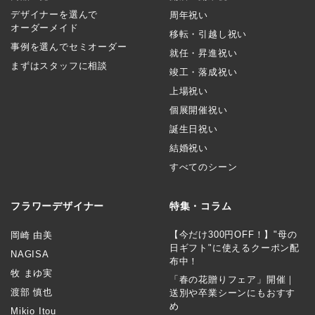
デザイナーを選んで
周年祝い
オーダーメイド
移転・引越し祝い
事例を選んでセミオーダー
就任・昇進祝い
まずはスタッフに相談
竣工・落成祝い
上場祝い
個展開催祝い
誕生日祝い
結婚祝い
すべてのシーン
フラワーデザイナー
特集・コラム
【今だけ300円OFF！】"母の
岡崎 由美
日ギフト"に使えるクーポン配
NAGISA
布中！
牧 まゆ実
「春の花贈りフェア」開催｜
渡部 慎也
送別や卒業シーンにもおすす
め
Mikio Itou