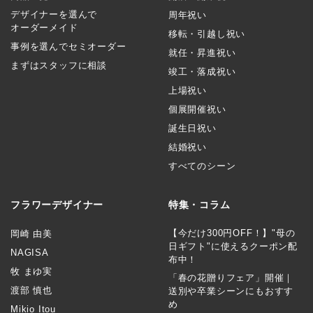
デザイナーを選んで
周年祝い
オーダーメイド
移転・引越し祝い
事例を選んでセミオーダー
就任・昇進祝い
まずはスタッフに相談
竣工・落成祝い
上場祝い
個展開催祝い
誕生日祝い
結婚祝い
すべてのシーン
フラワーデザイナー
特集・コラム
【今だけ300円OFF！】"母の
岡崎 由美
日ギフト"に使えるクーポン配
NAGISA
布中！
牧 まゆ実
「春の花贈りフェア」開催｜
渡部 慎也
送別や卒業シーンにもおすす
め
Mikio Itou