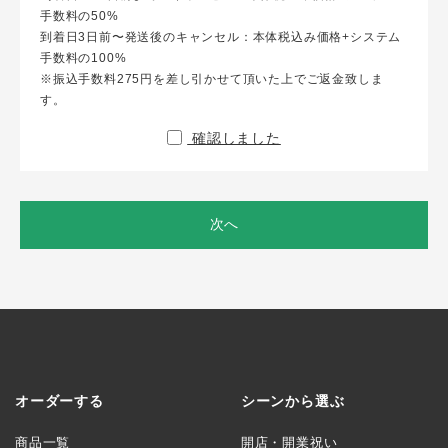
手数料の50%
到着日3日前〜発送後のキャンセル：本体税込み価格+システム
手数料の100%
※振込手数料275円を差し引かせて頂いた上でご返金致しま
す。
確認しました
次へ
オーダーする
シーンから選ぶ
商品一覧
開店・開業祝い