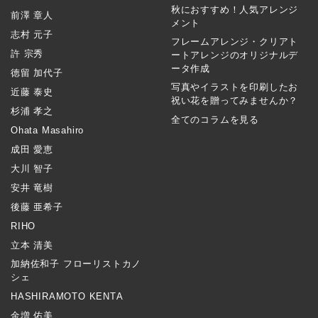
秋におすすめ！人気アレンジ
前澤 章人
メント
志村 元子
フレームアレンジ・クリアト
許 宗秀
ートアレンジのオリジナルデ
ータ作成
徳留 加代子
写真やイラストを印刷したお
近藤 泰史
祝い花を贈ってみませんか？
杉浦 孝之
全てのコラムを見る
Ohata Masahiro
成田 愛恵
大川 智子
安井 竜樹
後藤 亜希子
RIHO
立本 清美
加納佐和子 フローリストカノ
シェ
HASHIRAMOTO KENTA
金増 佑美