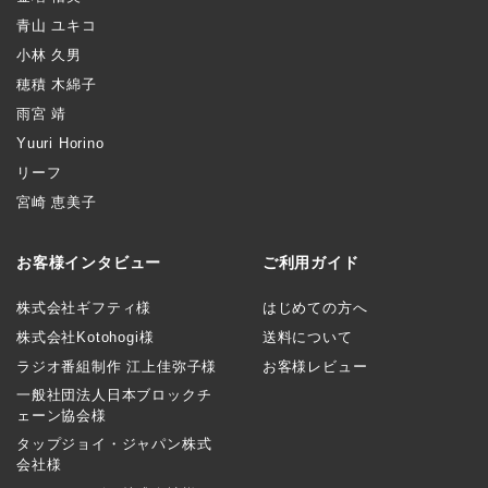
青山 ユキコ
小林 久男
穂積 木綿子
雨宮 靖
Yuuri Horino
リーフ
宮崎 恵美子
お客様インタビュー
ご利用ガイド
株式会社ギフティ様
はじめての方へ
株式会社Kotohogi様
送料について
ラジオ番組制作 江上佳弥子様
お客様レビュー
一般社団法人日本ブロックチ
ェーン協会様
タップジョイ・ジャパン株式
会社様