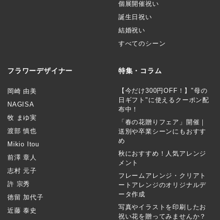
個展開催祝い
誕生日祝い
結婚祝い
すべてのシーン
フラワーデザイナー
特集・コラム
【今だけ300円OFF！】"母の
岡崎 由美
日ギフト"に使えるクーポン配
NAGISA
布中！
牧 まゆ実
「春の花贈りフェア」開催｜
渡部 慎也
送別や卒業シーンにもおすす
め
Mikio Itou
秋におすすめ！人気アレンジ
前澤 章人
メント
志村 元子
フレームアレンジ・クリアト
許 宗秀
ートアレンジのオリジナルデ
ータ作成
徳留 加代子
写真やイラストを印刷したお
近藤 泰史
祝い花を贈ってみませんか？