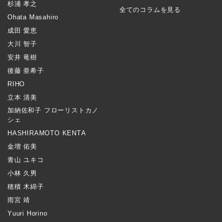
杉浦 孝之
全てのコラムを見る
Ohata Masahiro
成田 愛恵
大川 智子
安井 竜樹
後藤 亜希子
RIHO
立本 清美
加納佐和子 フローリストカノ
シェ
HASHIRAMOTO KENTA
金増 佑美
青山 ユキコ
小林 久男
穂積 木綿子
雨宮 靖
Yuuri Horino