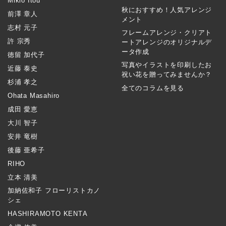
Mikio Itou
秋におすすめ！人気アレンジ
前澤 章人
メント
志村 元子
フレームアレンジ・クリアト
許 宗秀
ートアレンジのオリジナルデ
ータ作成
徳留 加代子
写真やイラストを印刷したお
近藤 泰史
祝い花を贈ってみませんか？
杉浦 孝之
全てのコラムを見る
Ohata Masahiro
成田 愛恵
大川 智子
安井 竜樹
後藤 亜希子
RIHO
立本 清美
加納佐和子 フローリストカノ
シェ
HASHIRAMOTO KENTA