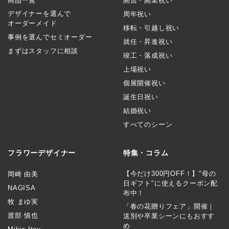
商品一覧
開店・開業祝い
デザイナーを選んで
周年祝い
オーダーメイド
移転・引越し祝い
事例を選んでセミオーダー
就任・昇進祝い
まずはスタッフに相談
竣工・落成祝い
上場祝い
個展開催祝い
誕生日祝い
結婚祝い
すべてのシーン
フラワーデザイナー
特集・コラム
【今だけ300円OFF！】"母の
岡崎 由美
日ギフト"に使えるクーポン配
NAGISA
布中！
牧 まゆ実
「春の花贈りフェア」開催｜
渡部 慎也
送別や卒業シーンにもおすす
め