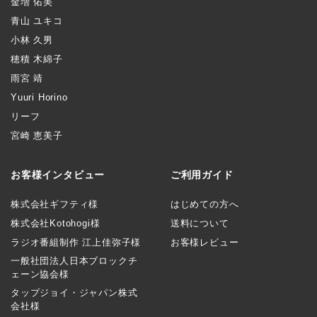
金増 佑美
青山 ユキコ
小林 久男
穂積 木綿子
雨宮 靖
Yuuri Horino
リーフ
宮崎 恵美子
お客様インタビュー
ご利用ガイド
株式会社ギフティ様
はじめての方へ
株式会社Kotohogi様
送料について
ラジオ番組制作 江上佳弥子様
お客様レビュー
一般社団法人日本ブロックチ
ェーン協会様
タップジョイ・ジャパン株式
会社様