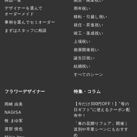
商品一覧
開店・開業祝い
デザイナーを選んで
周年祝い
オーダーメイド
移転・引越し祝い
事例を選んでセミオーダー
就任・昇進祝い
まずはスタッフに相談
竣工・落成祝い
上場祝い
個展開催祝い
誕生日祝い
結婚祝い
すべてのシーン
フラワーデザイナー
特集・コラム
【今だけ300円OFF！】"母の
岡崎 由美
日ギフト"に使えるクーポン配
NAGISA
布中！
牧 まゆ実
「春の花贈りフェア」開催｜
渡部 慎也
送別や卒業シーンにもおすす
め