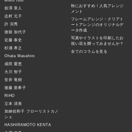
Mikio Itou
秋におすすめ！人気アレンジ
前澤 章人
メント
志村 元子
フレームアレンジ・クリアト
許 宗秀
ートアレンジのオリジナルデ
ータ作成
徳留 加代子
写真やイラストを印刷したお
近藤 泰史
祝い花を贈ってみませんか？
杉浦 孝之
全てのコラムを見る
Ohata Masahiro
成田 愛恵
大川 智子
安井 竜樹
後藤 亜希子
RIHO
立本 清美
加納佐和子 フローリストカノ
シェ
HASHIRAMOTO KENTA