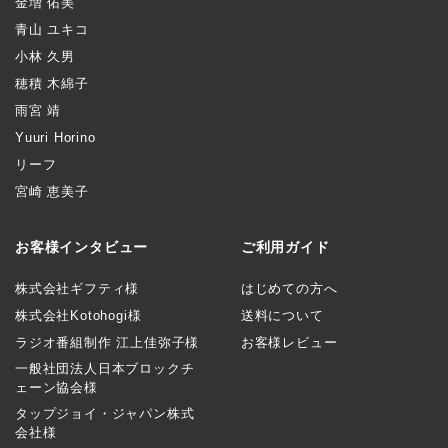
金増 佑美
青山 ユキコ
小林 久男
穂積 木綿子
雨宮 靖
Yuuri Horino
リーフ
宮崎 恵美子
お客様インタビュー
ご利用ガイド
株式会社ギフティ様
はじめての方へ
株式会社Kotohogi様
送料について
ラジオ番組制作 江上佳弥子様
お客様レビュー
一般社団法人日本ブロックチ
ェーン協会様
タップジョイ・ジャパン株式
会社様