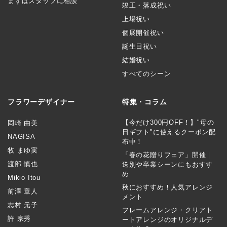
まずはスタッフに相談
竣工・落成祝い
上場祝い
個展開催祝い
誕生日祝い
結婚祝い
すべてのシーン
フラワーデザイナー
特集・コラム
【今だけ300円OFF！】"母の
岡崎 由美
日ギフト"に使えるクーポン配
NAGISA
布中！
牧 まゆ実
「春の花贈りフェア」開催｜
渡部 慎也
送別や卒業シーンにもおすす
め
Mikio Itou
秋におすすめ！人気アレンジ
前澤 章人
メント
志村 元子
フレームアレンジ・クリアト
許 宗秀
ートアレンジのオリジナルデ