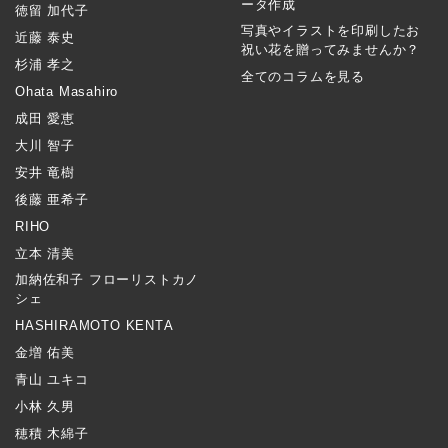
ータ作成
徳留 加代子
写真やイラストを印刷したお
近藤 泰史
祝い花を贈ってみませんか？
杉浦 孝之
全てのコラムを見る
Ohata Masahiro
成田 愛恵
大川 智子
安井 竜樹
後藤 亜希子
RIHO
立本 清美
加納佐和子 フローリストカノ
シェ
HASHIRAMOTO KENTA
金増 佑美
青山 ユキコ
小林 久男
穂積 木綿子