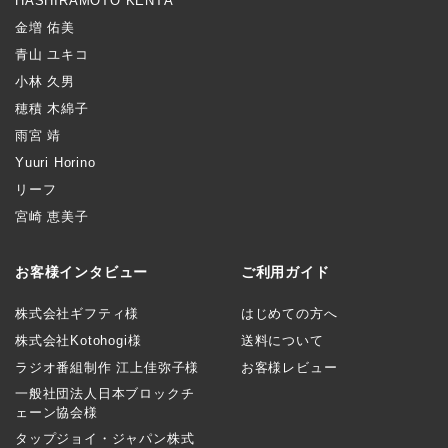
HASHIRAMOTO KENTA
金増 佑美
青山 ユキコ
小林 久男
穂積 木綿子
雨宮 靖
Yuuri Horino
リーフ
宮崎 恵美子
お客様インタビュー
ご利用ガイド
株式会社ギフティ様
はじめての方へ
株式会社Kotohogi様
送料について
ラジオ番組制作 江上佳弥子様
お客様レビュー
一般社団法人日本ブロックチ
ェーン協会様
タップジョイ・ジャパン株式