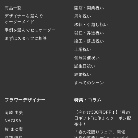
商品一覧
開店・開業祝い
デザイナーを選んで
周年祝い
オーダーメイド
移転・引越し祝い
事例を選んでセミオーダー
就任・昇進祝い
まずはスタッフに相談
竣工・落成祝い
上場祝い
個展開催祝い
誕生日祝い
結婚祝い
すべてのシーン
フラワーデザイナー
特集・コラム
【今だけ300円OFF！】"母の
岡崎 由美
日ギフト"に使えるクーポン配
NAGISA
布中！
牧 まゆ実
「春の花贈りフェア」開催｜
渡部 慎也
送別や卒業シーンにもおすす