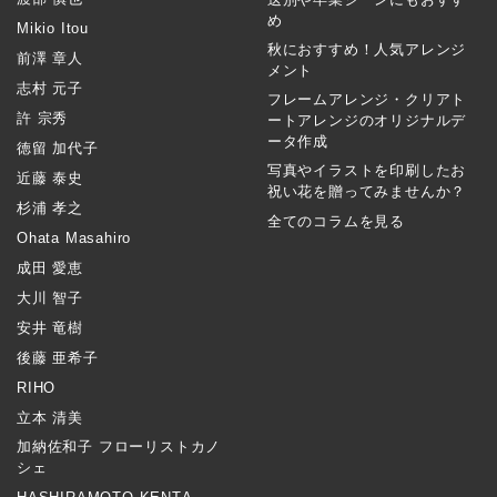
め
Mikio Itou
秋におすすめ！人気アレンジ
前澤 章人
メント
志村 元子
フレームアレンジ・クリアト
許 宗秀
ートアレンジのオリジナルデ
ータ作成
徳留 加代子
写真やイラストを印刷したお
近藤 泰史
祝い花を贈ってみませんか？
杉浦 孝之
全てのコラムを見る
Ohata Masahiro
成田 愛恵
大川 智子
安井 竜樹
後藤 亜希子
RIHO
立本 清美
加納佐和子 フローリストカノ
シェ