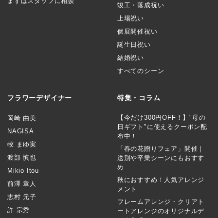
まずはスタッフに相談
竣工・落成祝い
上場祝い
個展開催祝い
誕生日祝い
結婚祝い
すべてのシーン
フラワーデザイナー
特集・コラム
【今だけ300円OFF！】"母の
岡崎 由美
日ギフト"に使えるクーポン配
NAGISA
布中！
牧 まゆ実
「春の花贈りフェア」開催｜
渡部 慎也
送別や卒業シーンにもおすす
め
Mikio Itou
秋におすすめ！人気アレンジ
前澤 章人
メント
志村 元子
フレームアレンジ・クリアト
許 宗秀
ートアレンジのオリジナルデ