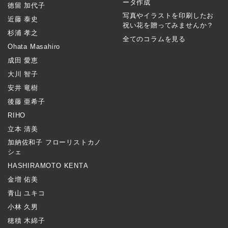
ータ作成
徳留 加代子
写真やイラストを印刷したお
近藤 泰史
祝い花を贈ってみませんか？
杉浦 孝之
全てのコラムを見る
Ohata Masahiro
成田 愛恵
大川 智子
安井 竜樹
後藤 亜希子
RIHO
立本 清美
加納佐和子 フローリストカノ
シェ
HASHIRAMOTO KENTA
金増 佑美
青山 ユキコ
小林 久男
穂積 木綿子