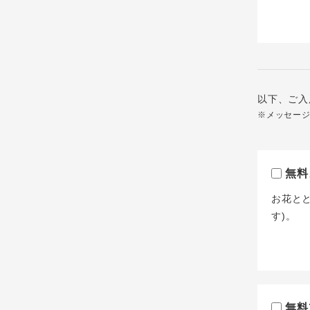
以下、ご入
※メッセー
無料
お花と
す)。
無料