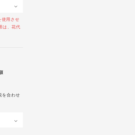
を使用させ
用は、花代
総額
税を合わせ