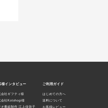
客様インタビュー
ご利用ガイド
式会社ギフティ様
はじめての方へ
会社Kotohogi様
送料について
ジオ番組制作 江上佳弥子
お客様レビュー