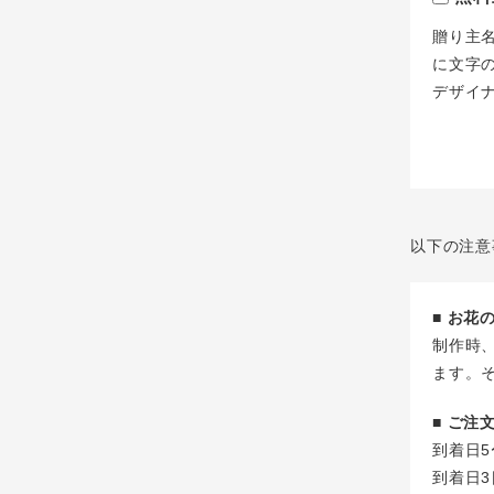
贈り主
に文字
デザイ
以下の注意
■ お
制作時
ます。
■ ご
到着日5
到着日3