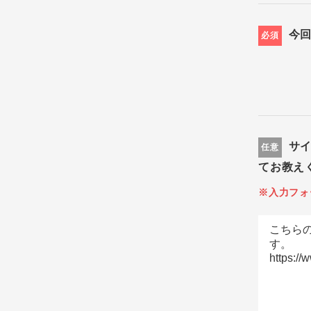
今
必須
サ
任意
てお教え
※入力フォ