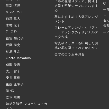
「春の花贈りフェア」開催｜
様
渡部 慎也
送別や卒業シーンにもおすす
一
め
Mikio Itou
ェ
秋におすすめ！人気アレンジ
前澤 章人
タ
メント
志村 元子
会
フレームアレンジ・クリアト
許 宗秀
ユ
ートアレンジのオリジナルデ
ータ作成
徳留 加代子
写真やイラストを印刷したお
近藤 泰史
祝い花を贈ってみませんか？
杉浦 孝之
全てのコラムを見る
Ohata Masahiro
成田 愛恵
大川 智子
安井 竜樹
後藤 亜希子
RIHO
立本 清美
加納佐和子 フローリストカ
ノシェ