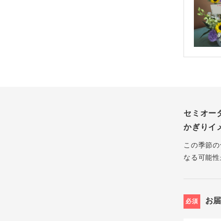
セミオー
かぎりイ
この季節の
なる可能性
お
必須