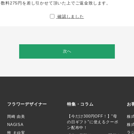
手数料275円を差し引かせて頂いた上でご返金致します。
確認しました
次へ
フラワーデザイナー
特集・コラム
お
【今だけ300円OFF！】"母
岡崎 由美
株
の日ギフト"に使えるクーポ
NAGISA
株式
ン配布中！
ラ
牧 まゆ実