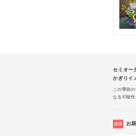
セミオー
かぎりイ
この季節の
なる可能性
お
必須