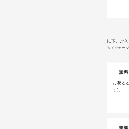
以下、ご入
※メッセー
無料
お花と
す)。
無料