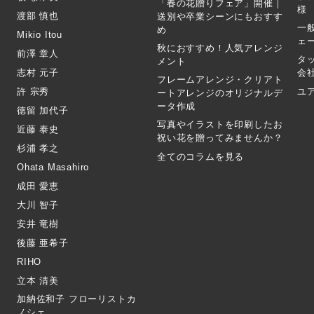
「春の花贈りフェア」開催｜
様
渡部 慎也
送別や卒業シーンにもおすす
一
め
Mikio Itou
ェ
秋におすすめ！人気アレンジ
前澤 章人
タ
メント
志村 元子
会
フレームアレンジ・クリアト
許 宗秀
ユ
ートアレンジのオリジナルデ
ータ作成
徳留 加代子
写真やイラストを印刷したお
近藤 泰史
祝い花を贈ってみませんか？
杉浦 孝之
全てのコラムを見る
Ohata Masahiro
成田 愛恵
大川 智子
安井 竜樹
後藤 亜希子
RIHO
立本 清美
加納佐和子 フローリストカ
ノシェ