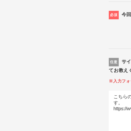
今
必須
サ
任意
てお教え
※入力フォ