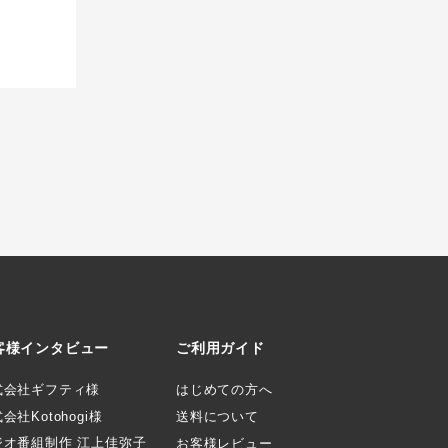
客様インタビュー
ご利用ガイド
式会社ギフティ様
はじめての方へ
会社Kotohogi様
送料について
ジオ番組制作 江上佳弥子
お客様レビュー