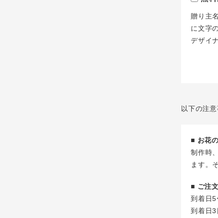
贈り主
に文字
デザイ
以下の注意
■ お
制作時
ます。
■ ご
到着日5
到着日3