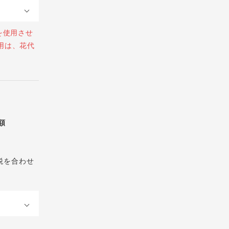
を使用させ
用は、花代
総額
税を合わせ