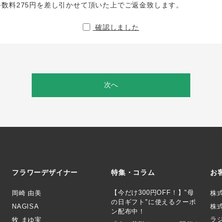
手数料275円を差し引かせて頂いた上でご返金致します。
確認しました
次へ
フラワーデザイナー
特集・コラム
お
【今だけ300円OFF！】"母
岡崎 由美
株
の日ギフト"に使えるクーポ
NAGISA
株式
ン配布中！
ラ
牧 まゆ実