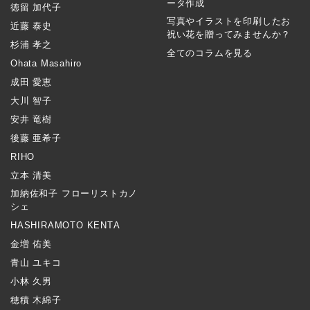
ータ作成
徳留 加代子
写真やイラストを印刷したお
近藤 泰史
祝い花を贈ってみませんか？
杉浦 孝之
全てのコラムを見る
Ohata Masahiro
成田 愛恵
大川 智子
安井 竜樹
後藤 亜希子
RIHO
立本 清美
加納佐和子 フローリストカノ
シェ
HASHIRAMOTO KENTA
金増 佑美
青山 ユキコ
小林 久男
穂積 木綿子