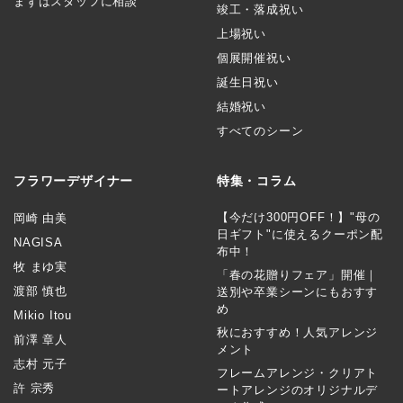
まずはスタッフに相談
竣工・落成祝い
上場祝い
個展開催祝い
誕生日祝い
結婚祝い
すべてのシーン
フラワーデザイナー
特集・コラム
【今だけ300円OFF！】"母の
岡崎 由美
日ギフト"に使えるクーポン配
NAGISA
布中！
牧 まゆ実
「春の花贈りフェア」開催｜
渡部 慎也
送別や卒業シーンにもおすす
め
Mikio Itou
秋におすすめ！人気アレンジ
前澤 章人
メント
志村 元子
フレームアレンジ・クリアト
許 宗秀
ートアレンジのオリジナルデ