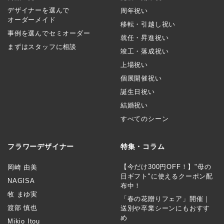
デザイナーを選んで
周年祝い
オーダーメイド
移転・引越し祝い
事例を選んでセミオーダー
就任・昇進祝い
まずはスタッフに相談
竣工・落成祝い
上場祝い
個展開催祝い
誕生日祝い
結婚祝い
すべてのシーン
フラワーデザイナー
特集・コラム
【今だけ300円OFF！】"母の
岡崎 由美
日ギフト"に使えるクーポン配
NAGISA
布中！
牧 まゆ実
「春の花贈りフェア」開催｜
渡部 慎也
送別や卒業シーンにもおすす
め
Mikio Itou