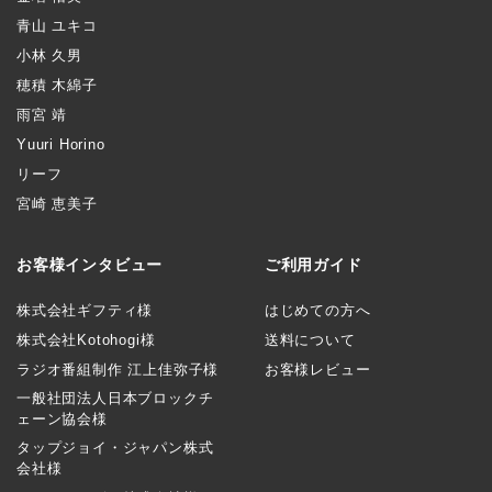
青山 ユキコ
小林 久男
穂積 木綿子
雨宮 靖
Yuuri Horino
リーフ
宮崎 恵美子
お客様インタビュー
ご利用ガイド
株式会社ギフティ様
はじめての方へ
株式会社Kotohogi様
送料について
ラジオ番組制作 江上佳弥子様
お客様レビュー
一般社団法人日本ブロックチ
ェーン協会様
タップジョイ・ジャパン株式
会社様