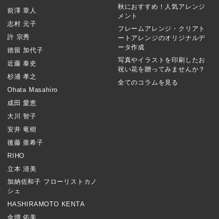
秋におすすめ！人気アレンジ
前澤 章人
メント
志村 元子
フレームアレンジ・クリアト
許 宗秀
ートアレンジのオリジナルデ
ータ作成
徳留 加代子
写真やイラストを印刷したお
近藤 泰史
祝い花を贈ってみませんか？
杉浦 孝之
全てのコラムを見る
Ohata Masahiro
成田 愛恵
大川 智子
安井 竜樹
後藤 亜希子
RIHO
立本 清美
加納佐和子 フローリストカノ
シェ
HASHIRAMOTO KENTA
金増 佑美