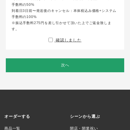
手数料の50%
到着日3日前〜発送後のキャンセル：本体税込み価格+システム
手数料の100%
※振込手数料275円を差し引かせて頂いた上でご返金致しま
す。
確認しました
次へ
オーダーする
シーンから選ぶ
商品一覧
開店・開業祝い