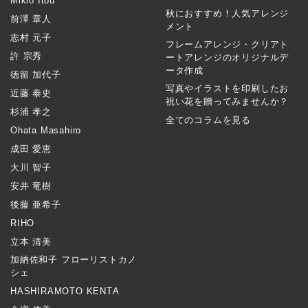
Mikio Itou
秋におすすめ！人気アレンジ
前澤 章人
メント
志村 元子
フレームアレンジ・クリアト
許 宗秀
ートアレンジのオリジナルデ
ータ作成
徳留 加代子
写真やイラストを印刷したお
近藤 泰史
祝い花を贈ってみませんか？
杉浦 孝之
全てのコラムを見る
Ohata Masahiro
成田 愛恵
大川 智子
安井 竜樹
後藤 亜希子
RIHO
立本 清美
加納佐和子 フローリストカノ
シェ
HASHIRAMOTO KENTA