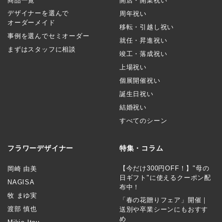
商品一覧
開店・開業祝い
デザイナーを選んで
周年祝い
オーダーメイド
移転・引越し祝い
事例を選んでセミオーダー
就任・昇進祝い
まずはスタッフに相談
竣工・落成祝い
上場祝い
個展開催祝い
誕生日祝い
結婚祝い
すべてのシーン
フラワーデザイナー
特集・コラム
【今だけ300円OFF！】"母の
岡崎 由美
日ギフト"に使えるクーポン配
NAGISA
布中！
牧 まゆ実
「春の花贈りフェア」開催｜
渡部 慎也
送別や卒業シーンにもおすす
め