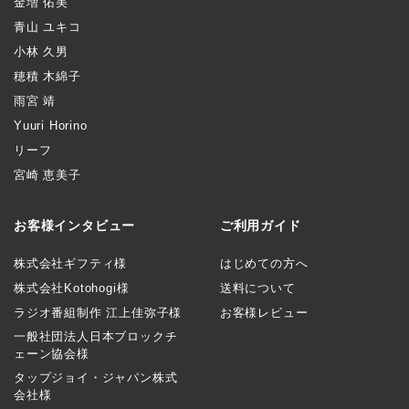
金増 佑美
青山 ユキコ
小林 久男
穂積 木綿子
雨宮 靖
Yuuri Horino
リーフ
宮崎 恵美子
お客様インタビュー
ご利用ガイド
株式会社ギフティ様
はじめての方へ
株式会社Kotohogi様
送料について
ラジオ番組制作 江上佳弥子様
お客様レビュー
一般社団法人日本ブロックチ
ェーン協会様
タップジョイ・ジャパン株式
会社様