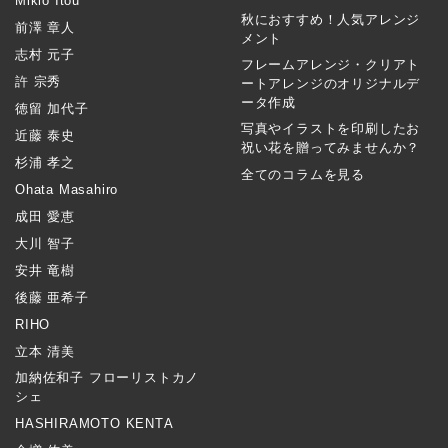
Mikio Itou
秋におすすめ！人気アレンジ
前澤 章人
メント
志村 元子
フレームアレンジ・クリアト
許 宗秀
ートアレンジのオリジナルデ
ータ作成
徳留 加代子
写真やイラストを印刷したお
近藤 泰史
祝い花を贈ってみませんか？
杉浦 孝之
全てのコラムを見る
Ohata Masahiro
成田 愛恵
大川 智子
安井 竜樹
後藤 亜希子
RIHO
立本 清美
加納佐和子 フローリストカノ
シェ
HASHIRAMOTO KENTA