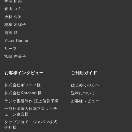
金増 佑美
青山 ユキコ
小林 久男
穂積 木綿子
雨宮 靖
Yuuri Horino
リーフ
宮崎 恵美子
お客様インタビュー
ご利用ガイド
株式会社ギフティ様
はじめての方へ
株式会社Kotohogi様
送料について
ラジオ番組制作 江上佳弥子様
お客様レビュー
一般社団法人日本ブロックチ
ェーン協会様
タップジョイ・ジャパン株式
会社様