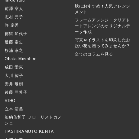
Mikio Itou
秋におすすめ！人気アレンジ
前澤 章人
メント
志村 元子
フレームアレンジ・クリアト
許 宗秀
ートアレンジのオリジナルデ
ータ作成
徳留 加代子
写真やイラストを印刷したお
近藤 泰史
祝い花を贈ってみませんか？
杉浦 孝之
全てのコラムを見る
Ohata Masahiro
成田 愛恵
大川 智子
安井 竜樹
後藤 亜希子
RIHO
立本 清美
加納佐和子 フローリストカノ
シェ
HASHIRAMOTO KENTA