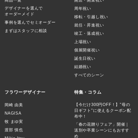
商品一覧
開店・開業祝い
デザイナーを選んで
周年祝い
オーダーメイド
移転・引越し祝い
事例を選んでセミオーダー
就任・昇進祝い
まずはスタッフに相談
竣工・落成祝い
上場祝い
個展開催祝い
誕生日祝い
結婚祝い
すべてのシーン
フラワーデザイナー
特集・コラム
【今だけ300円OFF！】"母の
岡崎 由美
日ギフト"に使えるクーポン配
NAGISA
布中！
牧 まゆ実
「春の花贈りフェア」開催｜
渡部 慎也
送別や卒業シーンにもおすす
め