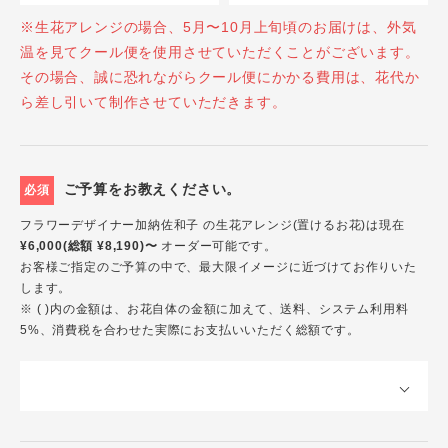
※生花アレンジの場合、5月〜10月上旬頃のお届けは、外気
温を見てクール便を使用させていただくことがございます。
その場合、誠に恐れながらクール便にかかる費用は、花代か
ら差し引いて制作させていただきます。
ご予算をお教えください。
必須
フラワーデザイナー加納佐和子 の生花アレンジ(置けるお花)は現在
¥6,000(総額 ¥8,190)〜
オーダー可能です。
お客様ご指定のご予算の中で、最大限イメージに近づけてお作りいた
します。
※ ( )内の金額は、お花自体の金額に加えて、送料、システム利用料
5%、消費税を合わせた実際にお支払いいただく総額です。