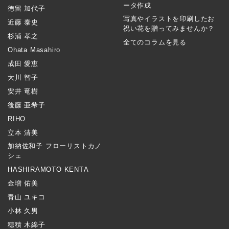
ータ作成
徳留 加代子
写真やイラストを印刷したお
近藤 泰史
祝い花を贈ってみませんか？
杉浦 孝之
全てのコラムを見る
Ohata Masahiro
成田 愛恵
大川 智子
安井 竜樹
後藤 亜希子
RIHO
立本 清美
加納佐和子 フローリストカノ
シェ
HASHIRAMOTO KENTA
金増 佑美
青山 ユキコ
小林 久男
穂積 木綿子