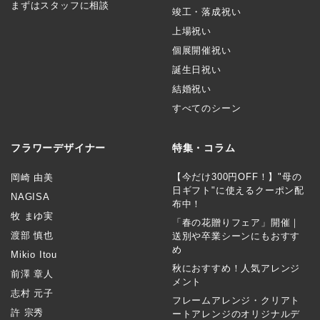
まずはスタッフに相談
竣工・落成祝い
上場祝い
個展開催祝い
誕生日祝い
結婚祝い
すべてのシーン
フラワーデザイナー
特集・コラム
【今だけ300円OFF！】"母の
岡崎 由美
日ギフト"に使えるクーポン配
NAGISA
布中！
牧 まゆ実
「春の花贈りフェア」開催｜
渡部 慎也
送別や卒業シーンにもおすす
め
Mikio Itou
秋におすすめ！人気アレンジ
前澤 章人
メント
志村 元子
フレームアレンジ・クリアト
許 宗秀
ートアレンジのオリジナルデ