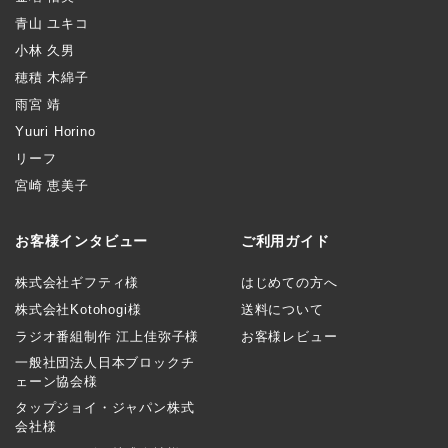
青山 ユキコ
小林 久男
穂積 木綿子
雨宮 靖
Yuuri Horino
リーフ
宮崎 恵美子
お客様インタビュー
ご利用ガイド
株式会社ギフティ様
はじめての方へ
株式会社Kotohogi様
送料について
ラジオ番組制作 江上佳弥子様
お客様レビュー
一般社団法人日本ブロックチ
ェーン協会様
タップジョイ・ジャパン株式
会社様