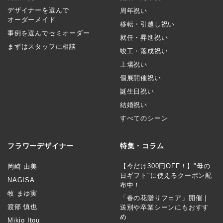
デザイナーを選んで
周年祝い
オーダーメイド
移転・引越し祝い
事例を選んでセミオーダー
就任・昇進祝い
まずはスタッフに相談
竣工・落成祝い
上場祝い
個展開催祝い
誕生日祝い
結婚祝い
すべてのシーン
フラワーデザイナー
特集・コラム
【今だけ300円OFF！】"母の
岡崎 由美
日ギフト"に使えるクーポン配
NAGISA
布中！
牧 まゆ実
「春の花贈りフェア」開催｜
渡部 慎也
送別や卒業シーンにもおすす
め
Mikio Itou