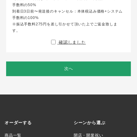
手数料の50%
到着日3日前〜発送後のキャンセル：本体税込み価格+システム
手数料の100%
※振込手数料275円を差し引かせて頂いた上でご返金致しま
す。
確認しました
次へ
オーダーする
シーンから選ぶ
商品一覧
開店・開業祝い