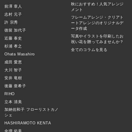
秋におすすめ！人気アレンジ
前澤 章人
メント
志村 元子
フレームアレンジ・クリアト
許 宗秀
ートアレンジのオリジナルデ
ータ作成
徳留 加代子
写真やイラストを印刷したお
近藤 泰史
祝い花を贈ってみませんか？
杉浦 孝之
全てのコラムを見る
Ohata Masahiro
成田 愛恵
大川 智子
安井 竜樹
後藤 亜希子
RIHO
立本 清美
加納佐和子 フローリストカノ
シェ
HASHIRAMOTO KENTA
金増 佑美