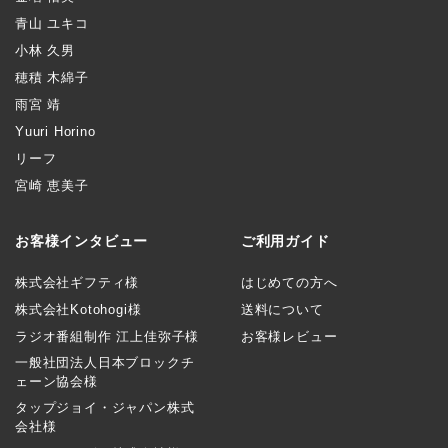
青山 ユキコ
小林 久男
穂積 木綿子
雨宮 靖
Yuuri Horino
リーフ
宮崎 恵美子
お客様インタビュー
ご利用ガイド
株式会社ギフティ様
はじめての方へ
株式会社Kotohogi様
送料について
ラジオ番組制作 江上佳弥子様
お客様レビュー
一般社団法人日本ブロックチ
ェーン協会様
タップジョイ・ジャパン株式
会社様