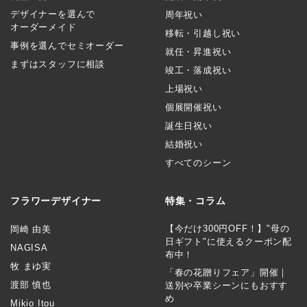
デザイナーを選んで
周年祝い
オーダーメイド
移転・引越し祝い
事例を選んでセミオーダー
就任・昇進祝い
まずはスタッフに相談
竣工・落成祝い
上場祝い
個展開催祝い
誕生日祝い
結婚祝い
すべてのシーン
フラワーデザイナー
特集・コラム
【今だけ300円OFF！】"母の
岡崎 由美
日ギフト"に使えるクーポン配
NAGISA
布中！
牧 まゆ実
「春の花贈りフェア」開催｜
渡部 慎也
送別や卒業シーンにもおすす
め
Mikio Itou