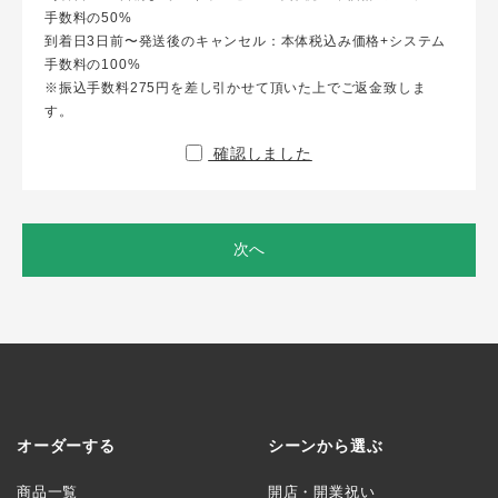
手数料の50%
到着日3日前〜発送後のキャンセル：本体税込み価格+システム
手数料の100%
※振込手数料275円を差し引かせて頂いた上でご返金致しま
す。
確認しました
次へ
オーダーする
シーンから選ぶ
商品一覧
開店・開業祝い