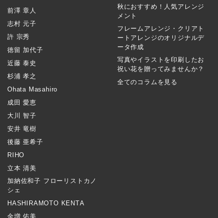
秋におすすめ！人気アレンジ
前澤 章人
メント
志村 元子
フレームアレンジ・クリアト
許 宗秀
ートアレンジのオリジナルデ
ータ作成
徳留 加代子
写真やイラストを印刷したお
近藤 泰史
祝い花を贈ってみませんか？
杉浦 孝之
全てのコラムを見る
Ohata Masahiro
成田 愛恵
大川 智子
安井 竜樹
後藤 亜希子
RIHO
立本 清美
加納佐和子 フローリストカノ
シェ
HASHIRAMOTO KENTA
金増 佑美