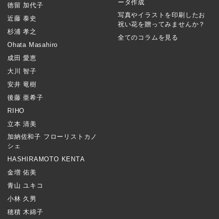
ータ作成
徳留 加代子
写真やイラストを印刷したお
近藤 泰史
祝い花を贈ってみませんか？
杉浦 孝之
全てのコラムを見る
Ohata Masahiro
成田 愛恵
大川 智子
安井 竜樹
後藤 亜希子
RIHO
立本 清美
加納佐和子 フローリストカノ
シェ
HASHIRAMOTO KENTA
金増 佑美
青山 ユキコ
小林 久男
穂積 木綿子