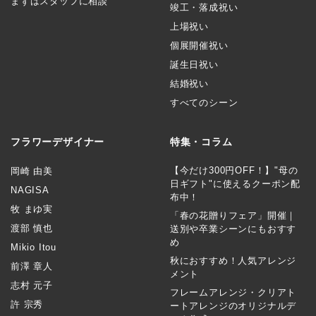
まずはスタッフに相談
竣工・落成祝い
上場祝い
個展開催祝い
誕生日祝い
結婚祝い
すべてのシーン
フラワーデザイナー
特集・コラム
【今だけ300円OFF！】"母の
岡崎 由美
日ギフト"に使えるクーポン配
NAGISA
布中！
牧 まゆ実
「春の花贈りフェア」開催｜
渡部 慎也
送別や卒業シーンにもおすす
め
Mikio Itou
秋におすすめ！人気アレンジ
前澤 章人
メント
志村 元子
フレームアレンジ・クリアト
許 宗秀
ートアレンジのオリジナルデ