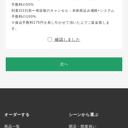
手数料の50%
到着日3日前〜発送後のキャンセル：本体税込み価格+システム
手数料の100%
※振込手数料275円を差し引かせて頂いた上でご返金致しま
す。
確認しました
次へ
オーダーする
シーンから選ぶ
商品一覧
開店・開業祝い