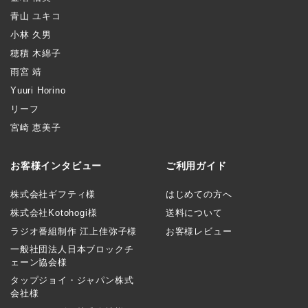
青山 ユキコ
小林 久男
穂積 木綿子
雨宮 靖
Yuuri Horino
リーフ
宮崎 恵美子
お客様インタビュー
ご利用ガイド
株式会社ギフティ様
はじめての方へ
株式会社Kotohogi様
送料について
ラジオ番組制作 江上佳弥子様
お客様レビュー
一般社団法人日本ブロックチ
ェーン協会様
タップジョイ・ジャパン株式
会社様