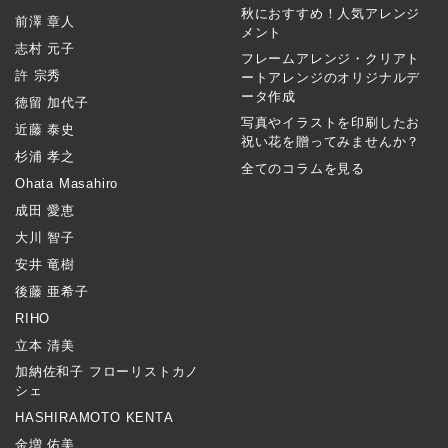
秋におすすめ！人気アレンジ
前澤 章人
メント
志村 元子
フレームアレンジ・クリアト
許 宗秀
ートアレンジのオリジナルデ
ータ作成
徳留 加代子
写真やイラストを印刷したお
近藤 泰史
祝い花を贈ってみませんか？
杉浦 孝之
全てのコラムを見る
Ohata Masahiro
成田 愛恵
大川 智子
安井 竜樹
後藤 亜希子
RIHO
立本 清美
加納佐和子 フローリストカノ
シェ
HASHIRAMOTO KENTA
金増 佑美